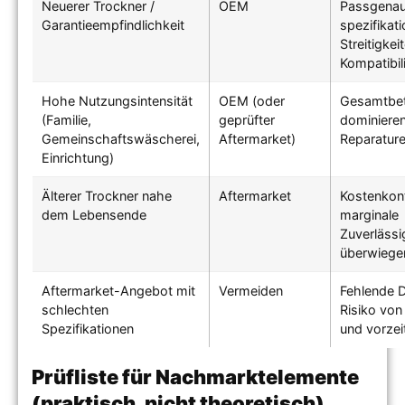
Neuerer Trockner /
OEM
Passgenaui
Garantieempfindlichkeit
spezifikat
Streitigkei
Kompatibili
Hohe Nutzungsintensität
OEM (oder
Gesamtbet
(Familie,
geprüfter
dominieren
Gemeinschaftswäscherei,
Aftermarket)
Reparature
Einrichtung)
Älterer Trockner nahe
Aftermarket
Kostenkont
dem Lebensende
marginale
Zuverlässi
überwiege
Aftermarket-Angebot mit
Vermeiden
Fehlende 
schlechten
Risiko vo
Spezifikationen
und vorzei
Prüfliste für Nachmarktelemente
(praktisch, nicht theoretisch)