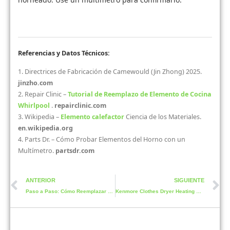
Referencias y Datos Técnicos:
1. Directrices de Fabricación de Camewould (Jin Zhong) 2025.
jinzho.com
2. Repair Clinic –
Tutorial de Reemplazo de Elemento de Cocina
Whirlpool
.
repairclinic.com
3. Wikipedia –
Elemento calefactor
Ciencia de los Materiales.
en.wikipedia.org
4. Parts Dr. – Cómo Probar Elementos del Horno con un
Multímetro.
partsdr.com
ANTERIOR
SIGUIENTE
Paso a Paso: Cómo Reemplazar el Elemento Calefactor de una Secadora Whirlpool
Kenmore Clothes Dryer Heating Element Solutions and Fixes