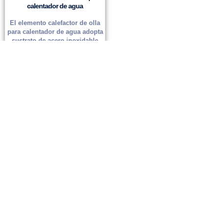
calentador de agua
El elemento calefactor de olla
para calentador de agua adopta
sustrato de acero inoxidable
grado alimenticio 304/316L y
tecnología de...
Leer más
Visite
un presupuesto a medida
Si puede facilitarnos información precisa sobre los parámetros de
la demanda, podremos darle un presupuesto en 24 horas como
muy pronto.