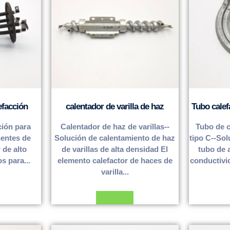
efacción
calentador de varilla de haz
Tubo calef
ción para
Calentador de haz de varillas--
Tubo de c
entes de
Solución de calentamiento de haz
tipo C--Sol
 de alto
de varillas de alta densidad El
tubo de 
s para...
elemento calefactor de haces de
conductivid
varilla...
Leer más