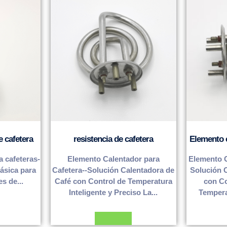
e cafetera
resistencia de cafetera
Elemento c
a cafeteras-
Elemento Calentador para
Elemento C
básica para
Cafetera--Solución Calentadora de
Solución 
es de...
Café con Control de Temperatura
con Co
Inteligente y Preciso La...
Temperat
Leer más