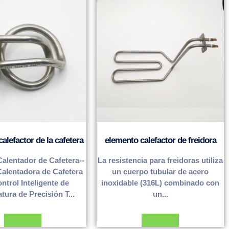
alefactor de la cafetera
elemento calefactor de freidora
alentador de Cafetera--
La resistencia para freidoras utiliza
Calentadora de Cafetera
un cuerpo tubular de acero
ntrol Inteligente de
inoxidable (316L) combinado con
ura de Precisión T...
un...
Leer más
Leer más