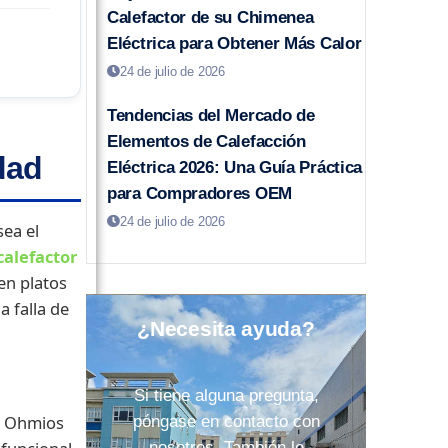
Calefactor de su Chimenea
Eléctrica para Obtener Más Calor
24 de julio de 2026
Tendencias del Mercado de
Elementos de Calefacción
dad
Eléctrica 2026: Una Guía Práctica
para Compradores OEM
24 de julio de 2026
ea el
alefactor
en platos
a falla de
¿Necesita ayuda?
Si tiene alguna pregunta,
de Ohmios
póngase en contacto con
nosotros. También le