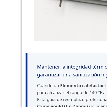
Mantener la integridad térmic
garantizar una sanitización h
Cuando un
Elemento calefactor
f
para alcanzar el rango de 140 °F a
Esta guía de reemplazo profesional
Camewould (Jin Zhong)
un líder 