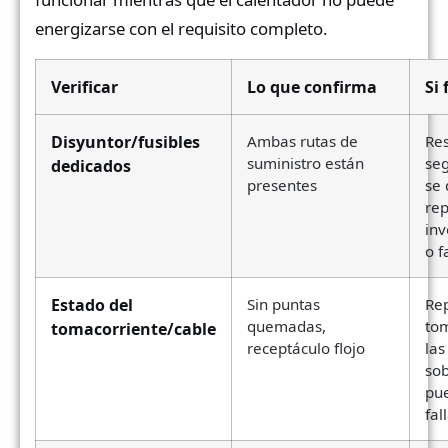
energizarse con el requisito completo.
Verificar
Lo que confirma
Si 
Disyuntor/fusibles
Ambas rutas de
Re
suministro están
seg
dedicados
presentes
se 
re
inv
o f
Estado del
Sin puntas
Re
quemadas,
tom
tomacorriente/cable
receptáculo flojo
las
so
pu
fal