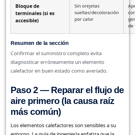
Bloque de
Sin orejetas
Apr
sueltas/decoloración
con
terminales (si es
por calor
gen
accesible)
de 
Resumen de la sección
Confirmar el suministro completo evita
diagnosticar erróneamente un elemento
calefactor en buen estado como averiado.
Paso 2 — Reparar el flujo de
aire primero (la causa raíz
más común)
Los elementos calefactores son sensibles a su
entorno. La guía de ingeniería enfatiza que la