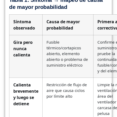
de mayor probabilidad
Síntoma
Causa de mayor
Primera 
observado
probabilidad
correctiv
Gira pero
Fusible
Confirme 
térmico/cortapicos
suministro
nunca
abierto, elemento
pruebe la
calienta
abierto o problema de
continuida
suministro eléctrico
fusible/co
y del ele
Calienta
Restricción de flujo de
Limpie la 
aire que causa ciclos
ventilación
brevemente
por límite alto
área del
y luego se
ventilador 
detiene
carcasa d
pelusa