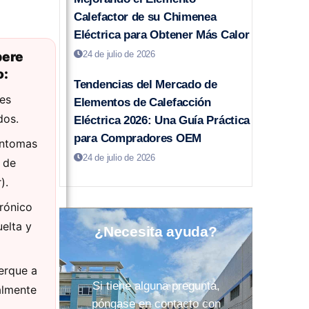
Calefactor de su Chimenea
Eléctrica para Obtener Más Calor
pere
24 de julio de 2026
o:
Tendencias del Mercado de
les
Elementos de Calefacción
dos.
Eléctrica 2026: Una Guía Práctica
para Compradores OEM
íntomas
24 de julio de 2026
 de
).
rónico
uelta y
¿Necesita ayuda?
erque a
Si tiene alguna pregunta,
almente
póngase en contacto con