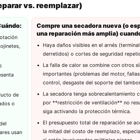
parar vs. reemplazar)
uándo:
Compre una secadora nueva (o es
una reparación más amplia) cuand
otación
Haya daños visibles en el arnés (termina
ojinetes,
derretidos) o cortes de seguridad repeti
La falla de calor se combine con otros s
l
importantes (problemas del motor, fallas
esenta
control, desgaste del soporte del tambor
La secadora tenga sobrecalentamiento c
ducto de
por **restricción de ventilación** no res
tados o
siga activando la protección térmica.
El presupuesto total de reparación se ac
del
la mitad del costo de reemplazo, especi
ares usan