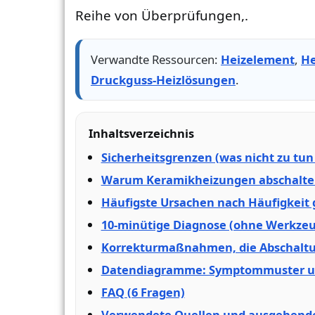
Reihe von Überprüfungen,.
Verwandte Ressourcen:
Heizelement
,
He
Druckguss-Heizlösungen
.
Inhaltsverzeichnis
Sicherheitsgrenzen (was nicht zu tun 
Warum Keramikheizungen abschalten:
Häufigste Ursachen nach Häufigkeit
10-minütige Diagnose (ohne Werkzeu
Korrekturmaßnahmen, die Abschaltun
Datendiagramme: Symptommuster un
FAQ (6 Fragen)
Verwendete Quellen und ausgehende