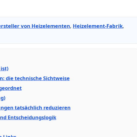
rsteller von Heizelementen
,
Heizelement-Fabrik
,
ist)
 die technische Sichtweise
 geordnet
g)
gen tatsächlich reduzieren
d Entscheidungslogik
 Links