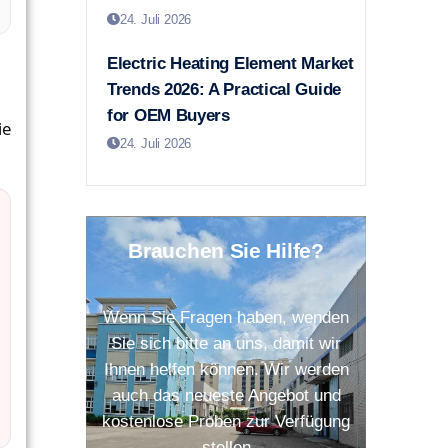
24. Juli 2026
Electric Heating Element Market
Trends 2026: A Practical Guide
for OEM Buyers
ie
24. Juli 2026
Brauchen Sie Hilfe?
Wenn Sie Fragen haben, wenden
Sie sich bitte an uns, damit wir
Ihnen helfen können. Wir werden
auch das neueste Angebot und
kostenlose Proben zur Verfügung
stellen