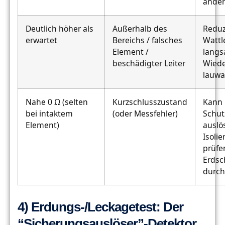
ander
Deutlich höher als
Außerhalb des
Reduz
erwartet
Bereichs / falsches
Wattl
Element /
lang
beschädigter Leiter
Wiede
lauw
Nahe 0 Ω (selten
Kurzschlusszustand
Kann
bei intaktem
(oder Messfehler)
Schut
Element)
auslö
Isoli
prüfe
Erdsc
durch
4) Erdungs-/Leckagetest: Der
“Sicherungsauslöser”-Detektor