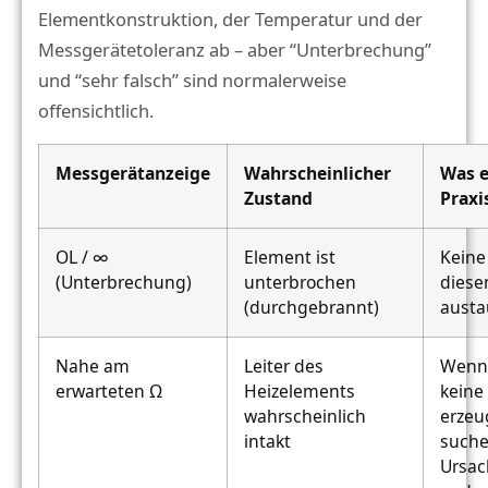
Elementkonstruktion, der Temperatur und der
Messgerätetoleranz ab – aber “Unterbrechung”
und “sehr falsch” sind normalerweise
offensichtlich.
Messgerätanzeige
Wahrscheinlicher
Was e
Zustand
Praxi
OL / ∞
Element ist
Keine
(Unterbrechung)
unterbrochen
diese
(durchgebrannt)
aust
Nahe am
Leiter des
Wenn 
erwarteten Ω
Heizelements
kein
wahrscheinlich
erzeu
intakt
suche
Ursac