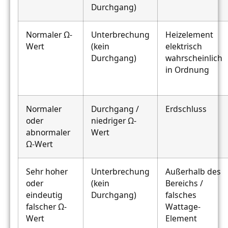
Durchgang)
Normaler Ω-
Unterbrechung
Heizelement
Wert
(kein
elektrisch
Durchgang)
wahrscheinlich
in Ordnung
Normaler
Durchgang /
Erdschluss
oder
niedriger Ω-
abnormaler
Wert
Ω-Wert
Sehr hoher
Unterbrechung
Außerhalb des
oder
(kein
Bereichs /
eindeutig
Durchgang)
falsches
falscher Ω-
Wattage-
Wert
Element