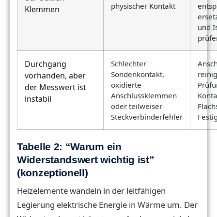
physischer Kontakt
ents
Klemmen
erset
und I
prüfe
Durchgang
Schlechter
Ansc
Sondenkontakt,
reini
vorhanden, aber
oxidierte
Prüfu
der Messwert ist
Anschlussklemmen
Konta
instabil
oder teilweiser
Flach
Steckverbinderfehler
Festi
Tabelle 2: “Warum ein
Widerstandswert wichtig ist”
(konzeptionell)
Heizelemente wandeln in der leitfähigen
Legierung elektrische Energie in Wärme um. Der