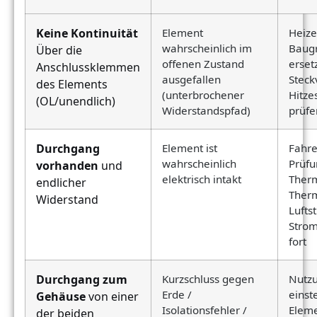
Keine Kontinuität
Element
Heize
wahrscheinlich im
Baug
Über die
offenen Zustand
erset
Anschlussklemmen
ausgefallen
Steck
des Elements
(unterbrochener
Hitze
(OL/unendlich)
Widerstandspfad)
prüfe
Durchgang
Element ist
Fahre
wahrscheinlich
Prüfu
vorhanden
und
elektrisch intakt
Therm
endlicher
Therm
Widerstand
Lufts
Stro
fort
Durchgang zum
Kurzschluss gegen
Nutz
Erde /
einste
Gehäuse
von einer
Isolationsfehler /
Elem
der beiden