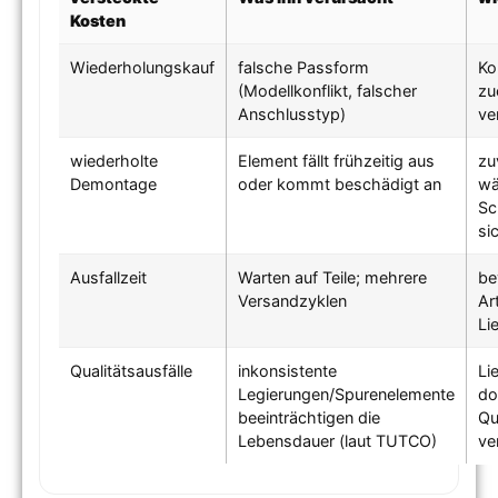
Kosten
Wiederholungskauf
falsche Passform
Ko
(Modellkonflikt, falscher
zu
Anschlusstyp)
ver
wiederholte
Element fällt frühzeitig aus
zu
Demontage
oder kommt beschädigt an
wä
Sc
si
Ausfallzeit
Warten auf Teile; mehrere
be
Versandzyklen
Ar
Lie
Qualitätsausfälle
inkonsistente
Li
Legierungen/Spurenelemente
do
beeinträchtigen die
Qu
Lebensdauer (laut TUTCO)
ve