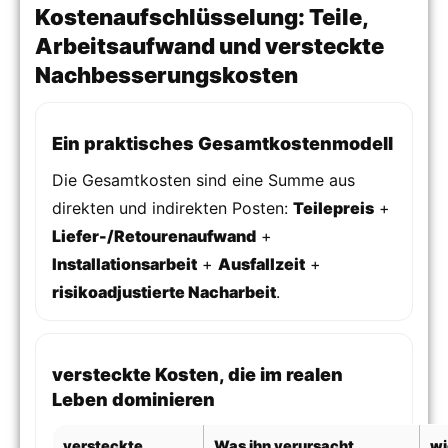
Kostenaufschlüsselung: Teile,
Arbeitsaufwand und versteckte
Nachbesserungskosten
Ein praktisches Gesamtkostenmodell
Die Gesamtkosten sind eine Summe aus
direkten und indirekten Posten:
Teilepreis
+
Liefer-/Retourenaufwand
+
Installationsarbeit
+
Ausfallzeit
+
risikoadjustierte Nacharbeit
.
versteckte Kosten, die im realen
Leben dominieren
versteckte
Was ihn verursacht
wi