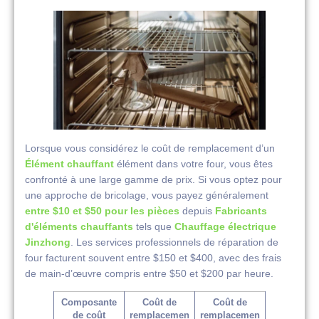
Lorsque vous considérez le coût de remplacement d’un
Élément chauffant
élément dans votre four, vous êtes
confronté à une large gamme de prix. Si vous optez pour
une approche de bricolage, vous payez généralement
entre $10 et $50 pour les pièces
depuis
Fabricants
d'éléments chauffants
tels que
Chauffage électrique
Jinzhong
. Les services professionnels de réparation de
four facturent souvent entre $150 et $400, avec des frais
de main-d’œuvre compris entre $50 et $200 par heure.
Composante
Coût de
Coût de
de coût
remplacemen
remplacemen