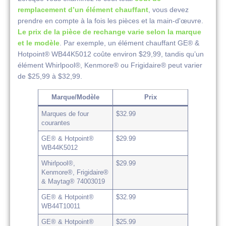
remplacement d’un élément chauffant
, vous devez
prendre en compte à la fois les pièces et la main-d'œuvre.
Le prix de la pièce de rechange varie selon la marque
et le modèle
. Par exemple, un élément chauffant GE® &
Hotpoint® WB44K5012 coûte environ $29,99, tandis qu’un
élément Whirlpool®, Kenmore® ou Frigidaire® peut varier
de $25,99 à $32,99.
Marque/Modèle
Prix
Marques de four
$32.99
courantes
GE® & Hotpoint®
$29.99
WB44K5012
Whirlpool®,
$29.99
Kenmore®, Frigidaire®
& Maytag® 74003019
GE® & Hotpoint®
$32.99
WB44T10011
GE® & Hotpoint®
$25.99