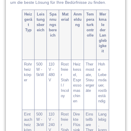
um die beste Lösung für Ihre Bedürfnisse zu finden.
Heiz
Leis
Spa
Mat
Anm
Tem
Mer
gerä
tung
nnu
erial
eldu
pera
kma
t
sber
ngs
ng
turk
le
Typ
eich
bere
ontr
der
ich
olle
Lan
gleb
igke
it
Rohr
500
110
Rost
Heiz
Ther
Hoh
heiz
W -
V -
freie
kess
most
e
körp
5kW
480
r
el,
ate,
Lebe
er
V
Stah
Espr
Steu
nsda
l /
esso
erger
uer,
Incol
mas
äte
rostb
oy
chin
estä
en
ndig
Eint
500
110
Rost
Dire
Eins
Lang
auch
W -
V -
freie
kte
tellb
lebig
heiz
3kW
240
r
Flüs
are
,
körp
V
Stah
sigk
Ther
korro