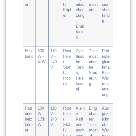
er
l /
eitsb
most
sion
Kupf
ehei
ate
sbes
er
zung
tändi
,
g
Brüh
tank
s
Heiz
500
110
Rost
Zylin
Ther
Rob
band
W -
V -
freie
drisc
most
uste,
4kW
240
r
he
atisc
gleic
V
Stah
Tank
he
hmä
l /
s,
Steu
ßige
Incol
Heiz
erun
Wär
oy
kess
g
mev
el
erteil
ung
Patr
100
110
Rost
Klein
Eing
Aus
onen
W -
V -
freie
e
ebau
geze
heiz
1,5k
240
r
Kaff
ter
ichn
körp
W
V
Stah
eem
Ther
ete
er
l /
asch
most
Wär
Incol
inen
at
meü