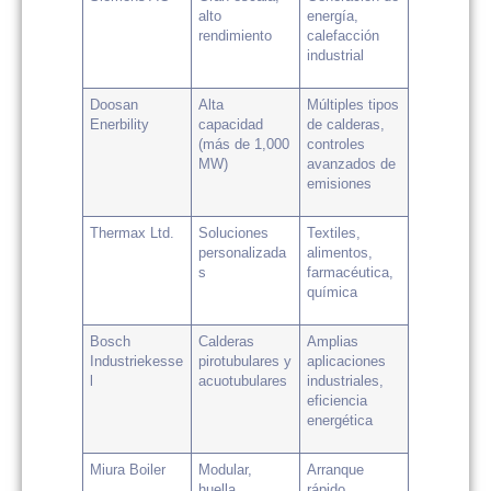
alto
energía,
rendimiento
calefacción
industrial
Doosan
Alta
Múltiples tipos
Enerbility
capacidad
de calderas,
(más de 1,000
controles
MW)
avanzados de
emisiones
Thermax Ltd.
Soluciones
Textiles,
personalizada
alimentos,
s
farmacéutica,
química
Bosch
Calderas
Amplias
Industriekesse
pirotubulares y
aplicaciones
l
acuotubulares
industriales,
eficiencia
energética
Miura Boiler
Modular,
Arranque
huella
rápido,