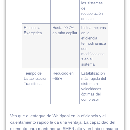
los sistemas
de
recuperación
de calor
Eficiencia
Hasta 90.7%
Indica mejoras
Exergética
en tubo capilar
en la
eficiencia
termodinámica
con
modificacione
s en el
sistema
Tiempo de
Reducido en
Estabilización
Estabilización
~65%
más rápida del
Transitoria
sistema a
velocidades
óptimas del
compresor
Ves que el enfoque de Whirlpool en la eficiencia y el
calentamiento rápido le da una ventaja. La capacidad del
elemento para mantener un SMER alto y un bajo consumo