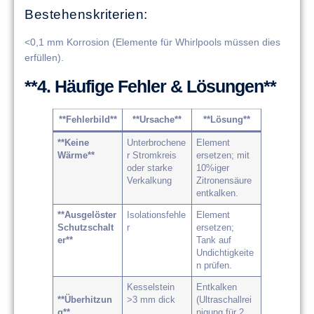
​​Bestehenskriterien​​:
<0,1 mm Korrosion (Elemente für Whirlpools müssen dies
erfüllen).
**4. Häufige Fehler & Lösungen**
**Fehlerbild**
**Ursache**
**Lösung**
**Keine
Unterbrochene
Element
Wärme**
r Stromkreis
ersetzen; mit
oder starke
10%iger
Verkalkung
Zitronensäure
entkalken.
**Ausgelöster
Isolationsfehle
Element
Schutzschalt
r
ersetzen;
er**
Tank auf
Undichtigkeite
n prüfen.
Kesselstein
Entkalken
**Überhitzun
>3 mm dick
(Ultraschallrei
g**
nigung für 2