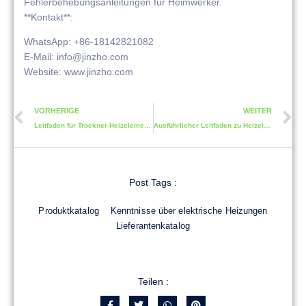
Fehlerbehebungsanleitungen für Heimwerker.
**Kontakt**:
WhatsApp: +86-18142821082
E-Mail: info@jinzho.com
Website: www.jinzho.com
VORHERIGE
WEITER
Leitfaden für Trockner-Heizelemente: Auswählen, Fehlerbehebung und Ersetzen
Ausführlicher Leitfaden zu Heizelementen für Warmwasserbereiter
Post Tags :
Produktkatalog
Kenntnisse über elektrische Heizungen
Lieferantenkatalog
Teilen :