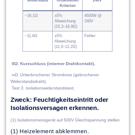
Widerstand
ht-Bestehen
240V
Kriterien
~16,1Ω
±5%
4500W @
Abweichung
240V
(15,3–16,9Ω)
~11,6Ω
±5%
​​Fehler​​:
Abweichung
(11,0–12,2Ω)
​​ 0Ω​​: Kurzschluss (interner Drahtkontakt).
​​ ∞Ω​​: Unterbrochener Stromkreis (gebrochener
Widerstandsdraht).
​​ Test 3: Isolationswiderstandstest​​.
​​Zweck​​: Feuchtigkeitseintritt oder
Isolationsversagen erkennen.
(1) Isolationsmessgerät auf 500V Gleichspannung stellen.
(1) Heizelement abklemmen.