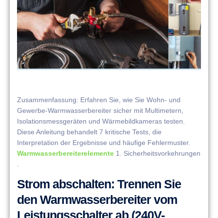
​​Zusammenfassung​​: Erfahren Sie, wie Sie Wohn- und
Gewerbe-Warmwasserbereiter sicher mit Multimetern,
Isolationsmessgeräten und Wärmebildkameras testen.
Diese Anleitung behandelt 7 kritische Tests, die
Interpretation der Ergebnisse und häufige Fehlermuster.
Warmwasserbereiterelemente
​​1. Sicherheitsvorkehrungen​​
.
​​Strom abschalten​​: Trennen Sie
den Warmwasserbereiter vom
Leistungsschalter ab (240V-