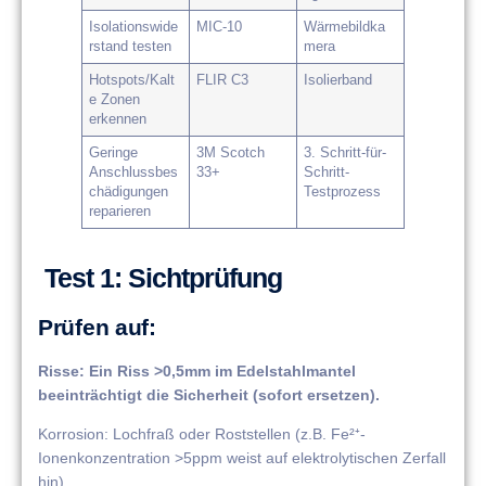
Isolationswide
MIC-10
Wärmebildka
rstand testen
mera
Hotspots/Kalt
FLIR C3
Isolierband
e Zonen
erkennen
Geringe
3M Scotch
​​3. Schritt-für-
Anschlussbes
33+
Schritt-
chädigungen
Testprozess​​
reparieren
​​ Test 1: Sichtprüfung​​
​​Prüfen auf​​:
​​Risse​​: Ein Riss >0,5mm im Edelstahlmantel
beeinträchtigt die Sicherheit (sofort ersetzen).
​​Korrosion​​: Lochfraß oder Roststellen (z.B. Fe²⁺-
Ionenkonzentration >5ppm weist auf elektrolytischen Zerfall
hin).