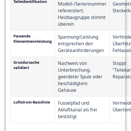
Teileidentifikation
Modell-/Seriennummer
Geometr
referenziert;
Steckerk
Heizbaugruppe stimmt
überein
Passende
Spannung/Leistung
Verhinde
Elementnennleistung
entsprechen den
Überhit
Geräteanforderungen
Fehlaus
Grundursache
Nachweis von
Stoppt
validiert
Unterbrechung,
“Teileka
geerdeter Spule oder
Reparat
beschädigtem
Gehäuse
Luftstrom-Basislinie
Fusselpfad und
Vermeide
Abluftkanal als frei
Übertem
bestätigt