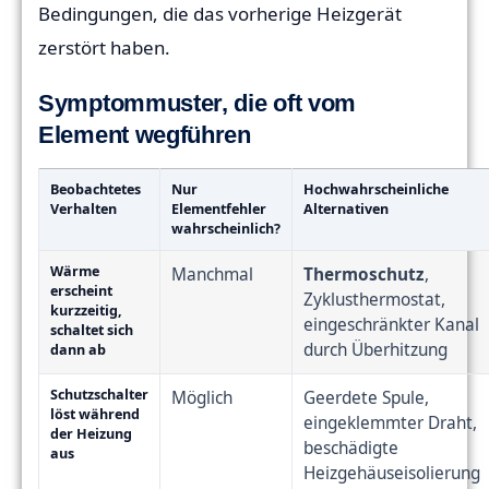
Bedingungen, die das vorherige Heizgerät
zerstört haben.
Symptommuster, die oft vom
Element wegführen
Beobachtetes
Nur
Hochwahrscheinliche
Verhalten
Elementfehler
Alternativen
wahrscheinlich?
Wärme
Manchmal
Thermoschutz
,
erscheint
Zyklusthermostat,
kurzzeitig,
eingeschränkter Kanal
schaltet sich
durch Überhitzung
dann ab
Schutzschalter
Möglich
Geerdete Spule,
löst während
eingeklemmter Draht,
der Heizung
beschädigte
aus
Heizgehäuseisolierung