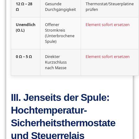
12 Ω – 28
Gesunde
Thermostat/Steuerplatine
Ω
Durchgängigkeit
prüfen
Unendlich
Offener
Element sofort ersetzen
(O.L)
Stromkreis
(Unterbrochene
Spule)
0 Ω – 5 Ω
Direkter
Element sofort ersetzen
Kurzschluss
nach Masse
III. Jenseits der Spule:
Hochtemperatur-
Sicherheitsthermostate
und Steuerrelais