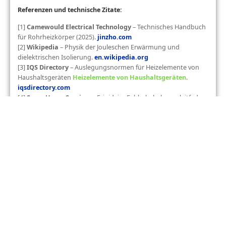
Referenzen und technische Zitate:
[1]
Camewould Electrical Technology
– Technisches Handbuch
für Rohrheizkörper (2025).
jinzho.com
[2]
Wikipedia
– Physik der Jouleschen Erwärmung und
dielektrischen Isolierung.
en.wikipedia.org
[3]
IQS Directory
– Auslegungsnormen für Heizelemente von
Haushaltsgeräten
Heizelemente von Haushaltsgeräten
.
iqsdirectory.com
[4]
Sears Home Services
– Frigidaire Fehlerbehebungsleitfaden
für Geschirrspülerausfälle.
searshomeservices.com
VORHERIGE
WEITER
Heizelement für Kenmore-Trockner: OEM vs. generische Marken
So testen Sie das Heizelement eines Kenmore-Wäschetrockners
Post Tags :
Produktkatalog
Kenntnisse über elektrische Heizungen
Lieferantenkatalog