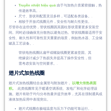
Truyền nhiệt hiệu quả
由于与加热介质紧密接触，热
传递效率高。.
尺寸、形状和配置灵活多样，可适配各类设备。.
相较于开放式线圈元件，安全性与耐久性更佳。.
尽管存在这些优势，管状线圈因其圆柱形状需要更多安装空
间。同时必须确保充分散热以避免过热。管状线圈最适用于安
全性、耐久性和可靠性至关重要的场景，例如热水器、工业储
罐及工艺设备。.
管状电热线圈比扁平或螺旋线圈更紧凑坚固。其
绝缘设计减少了热损失并提高了操作安全性，但
需考虑安装与空间要求。.
翅片式加热线圈
翅片式加热线圈结合金属管与附加翅片，
以增大传热表面
积。
. 此类线圈常见于暖通空调系统、发电厂和化学处理设
施。翅片有助于均匀分布热量并提升效率，尤其在强制通风或
液体加热应用中表现突出。.
翅片式线圈在极端温度与压力下仍能可靠运行。.