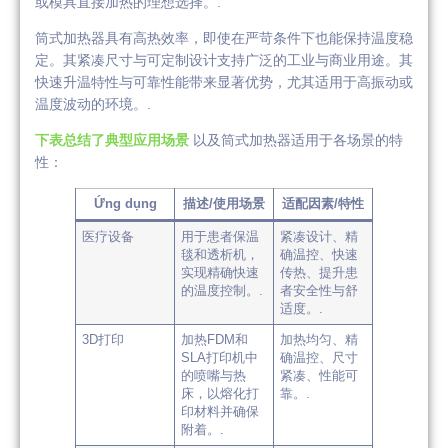
或模具直接加热的理想选择。.
筒式加热器具有高热效率，即使在严苛条件下也能保持温度稳
定。其紧凑尺寸与可定制设计支持广泛的工业与商业用途。其
快速升温特性与可靠性能带来显著优势，尤其适用于高振动或
温度波动的环境。.
下表总结了典型应用场景
以及筒式加热器适用于各场景的特
性：
Ứng dụng
描述/使用场景
适配因素/特性
医疗设备
用于患者保温
紧凑设计、精
毯和透析机，
确温控、快速
实现精确快速
传热、提升患
的温度控制。.
者安全性与舒
适度。.
3D打印
加热FDM和
加热均匀、精
SLA打印机中
确温控、尺寸
的喷嘴与热
紧凑、性能可
床，以熔化打
靠。.
印材料并确保
附着。.