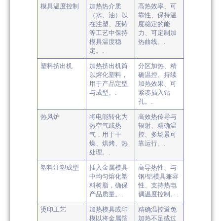
模具温度控制
加热热介质
高热效率、可
（水、油）以
靠性、保持温
在注塑、压铸
度稳定的能
等工艺中保持
力、可定制加
模具温度稳
热曲线。.
定。.
塑料挤出机
加热挤出机筒
分区加热、精
以熔化塑料，
确温控、持续
用于产品定型
加热效果、可
与成型。.
紧凑插入钻
孔。.
热风炉
将电能转化为
高效热传导与
热空气或热
辐射、精确温
气，用于干
控、多场景可
燥、烘烤、热
靠运行。.
处理。.
塑料注塑成型
插入金属模具
高导热性、与
中均匀熔化塑
钢/铝模具兼容
料树脂，确保
性、支持热电
产品质量。.
偶温度控制。.
烫印工艺
加热模具或印
精确温控避免
模以将金属箔
加热不足或过