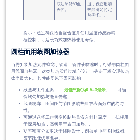
或油墨转印至
度，低密度加
表面。.
热器满足特定
热需求。.
提示：通过确保恰当配合度并使用温度传感器精
确控制，可延长筒式加热器使用寿命。.
圆柱面用线圈加热器
当需要将加热元件缠绕于管道、管件或喷嘴时，可采用圆柱面
用线圈加热器。这类加热器通过精心设计与先进工程实现传热
效率最大化。其性能受以下因素影响：
线圈与工件距离——
最佳气隙为0.5–3毫米
, ——可确
保均匀加热与能量传递。.
线圈轮廓、匝间距与节距影响热量在表面分布的均匀
性。.
可通过选择工作频率控制热量渗入材料深度——低频用
于深层加热，高频用于表面加热。.
功率密度分布取决于线圈设计，例如单匝与多匝线圈、
变节距绕线等差异。.