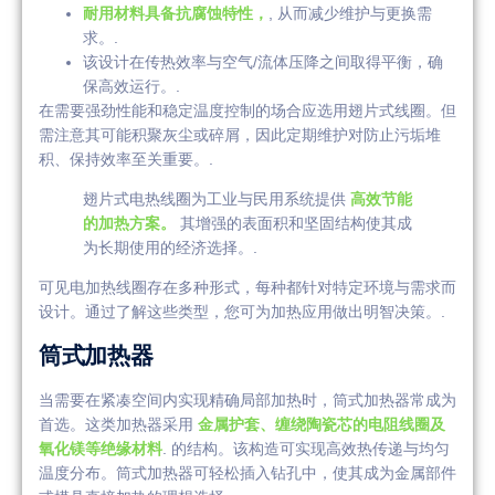
耐用材料具备抗腐蚀特性，
, 从而减少维护与更换需
求。.
该设计在传热效率与空气/流体压降之间取得平衡，确
保高效运行。.
在需要强劲性能和稳定温度控制的场合应选用翅片式线圈。但
需注意其可能积聚灰尘或碎屑，因此定期维护对防止污垢堆
积、保持效率至关重要。.
翅片式电热线圈为工业与民用系统提供
高效节能
的加热方案。
其增强的表面积和坚固结构使其成
为长期使用的经济选择。.
可见电加热线圈存在多种形式，每种都针对特定环境与需求而
设计。通过了解这些类型，您可为加热应用做出明智决策。.
筒式加热器
当需要在紧凑空间内实现精确局部加热时，筒式加热器常成为
首选。这类加热器采用
金属护套、缠绕陶瓷芯的电阻线圈及
氧化镁等绝缘材料
. 的结构。该构造可实现高效热传递与均匀
温度分布。筒式加热器可轻松插入钻孔中，使其成为金属部件