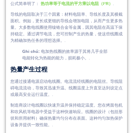
公式简单明了：
热功率等于电流的平方乘以电阻（I²R）
.
导线的电阻取决于三个因素：材料电阻率、导线长度及其横截
面积。例如，更长或更细的导线会增加电阻，从而产生更多热
量。大多数电线圈使用镍铬合金等金属，因其电阻在高温下保
持稳定。通过调节电流，您可控制产生的热量，使这些线圈成
为精确加热任务的理想选择。.
Ghi chú:
电加热线圈的效率源于其将几乎全部
电能转化为热能的能力，损耗极小。.
热量产生过程
您通过接通电源启动电线圈。电流流经线圈的电阻丝。导线阻
碍电流流动，导致其迅速升温。线圈温度上升直至达到设定点
或最高安全运行温度。.
制造商设计电线圈以快速升温并保持稳定温度。您在烤面包机
和吹风机等电器中受益于这种快速响应。线圈的设计（包括形
状和所用材料）确保热量均匀分布在表面。这种均匀加热保护
设备并提供一致性能。.