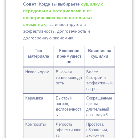
Совет:
Когда вы выбираете
сушилку с
передовыми материалами в её
электрических нагревательных
элементах
, вы инвестируете в
эффективность, долговечность и
долгосрочную экономию.
Тип
Ключевое
Влияние на
материала
преимущест
сушилки
во
Никель-хром
Высокая
Более
теплопроводн
быстрый и
ость
эффективный
нагрев
Керамика
Быстрый
Сокращённые
нагрев,
циклы,
долговечност
длительный
ь
срок службы
Композиты
Лёгкость,
Простота
эффективнос
обращения,
ть
экономия