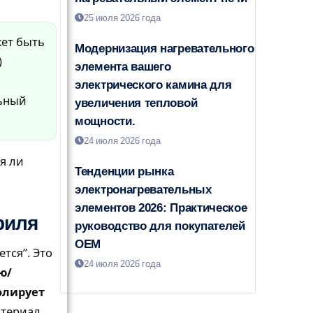
25 июля 2026 года
ет быть
Модернизация нагревательного
)
элемента вашего
я
электрического камина для
льный
увеличения тепловой
мощности.
24 июля 2026 года
ся ли
Тенденции рынка
электронагревательных
элементов 2026: Практическое
риля
руководство для покупателей
OEM
тся”. Это
24 июля 2026 года
ю/
олирует
териал