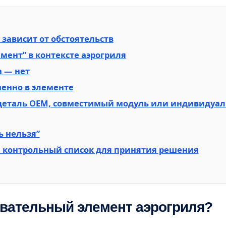
о зависит от обстоятельств
мент” в контексте аэрогриля
а — нет
менно в элементе
деталь OEM, совместимый модуль или индивидуал
ь нельзя”
й контрольный список для принятия решения
евательный элемент аэрогриля?