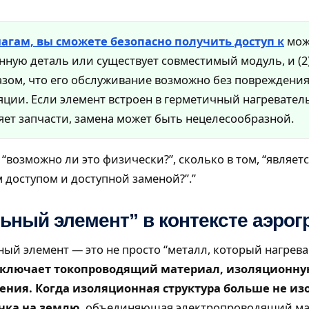
агам, вы сможете безопасно получить доступ к
мож
анную деталь или существует совместимый модуль, и (2
азом, что его обслуживание возможно без повреждени
яции. Если элемент встроен в герметичный нагревате
ет запчасти, замена может быть нецелесообразной.
“возможно ли это физически?”, сколько в том, “являет
 доступом и доступной заменой?”.”
льный элемент” в контексте аэрог
ый элемент — это не просто “металл, который нагревае
н включает токопроводящий материал, изоляционну
ения. Когда изоляционная структура больше не из
чка на землю.
объединяющая электропроводящий ма