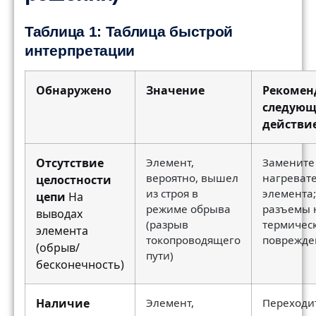
Таблица 1: Таблица быстрой
интерпретации
Обнаружено
Значение
Рекомен
следующ
действи
Отсутствие
Элемент,
Замените
вероятно, вышел
нагреват
целостности
из строя в
элемента;
цепи
На
режиме обрыва
разъемы 
выводах
(разрыв
термичес
элемента
токопроводящего
поврежде
(обрыв/
пути)
бесконечность)
Наличие
Элемент,
Переходи