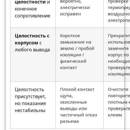
вероятно,
проверке 
целостности
и
электрически
термопре
конечное
исправен
воздушног
сопротивление
электроп
Целостность с
Короткое
Прекрати
замыкание на
использо
корпусом
с
землю / пробой
замените
любого вывода
изоляции /
корпус по
физический
необходи
контакт
проверьт
изоляцию
Целостность
Плохой контакт
Очистите
щупа,
повторите
присутствует,
окисленные
плотным 
но показания
выводы или
проверьте
нестабильны
частичный отказ
клемм
разъема