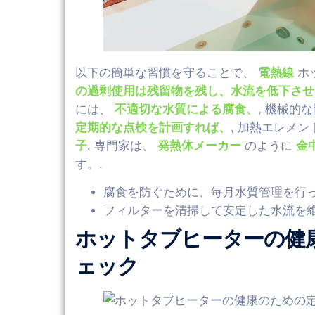
以下の簡単な習慣を守ることで、
電熱線
ホ
の過剰使用は残留物を残し、水流を低下させ
には、
不適切な水質による腐食、
, 機械
定期的な点検を計画すれば、
, 加熱エレメ
子
. 専門家は、
発熱体メーカー
のように
金
す。.
腐食を防ぐために、毎月水質管理を行っ
フィルターを清掃して安定した水流を維
ホットタブヒーターの健
ェック