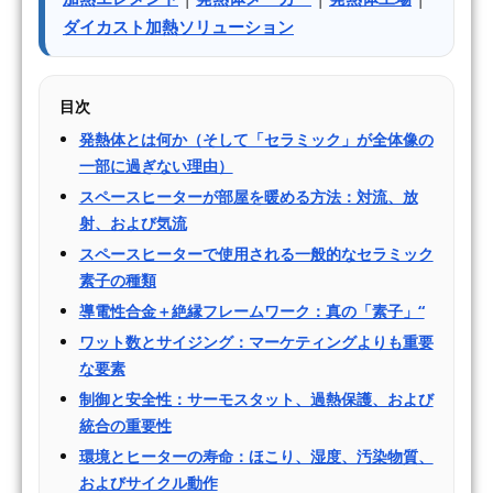
ダイカスト加熱ソリューション
目次
発熱体とは何か（そして「セラミック」が全体像の
一部に過ぎない理由）
スペースヒーターが部屋を暖める方法：対流、放
射、および気流
スペースヒーターで使用される一般的なセラミック
素子の種類
導電性合金＋絶縁フレームワーク：真の「素子」“
ワット数とサイジング：マーケティングよりも重要
な要素
制御と安全性：サーモスタット、過熱保護、および
統合の重要性
環境とヒーターの寿命：ほこり、湿度、汚染物質、
およびサイクル動作