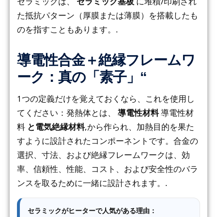
セラミックは、
セラミック基板
に堆積/印刷され
た抵抗パターン（厚膜または薄膜）を搭載したも
のを指すこともあります。.
導電性合金＋絶縁フレームワ
ーク：真の「素子」“
1つの定義だけを覚えておくなら、これを使用し
てください：発熱体とは、
導電性材料
導電性材
料
と電気絶縁材料
,から作られ、加熱目的を果た
すように設計されたコンポーネントです。合金の
選択、寸法、および絶縁フレームワークは、効
率、信頼性、性能、コスト、および安全性のバラ
ンスを取るために一緒に設計されます。.
セラミックがヒーターで人気がある理由：