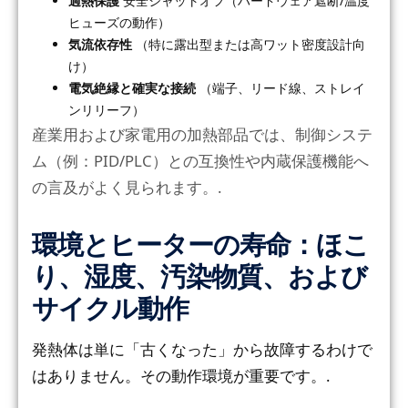
過熱保護
安全シャットオフ（ハードウェア遮断/温度
ヒューズの動作）
気流依存性
（特に露出型または高ワット密度設計向
け）
電気絶縁と確実な接続
（端子、リード線、ストレイ
ンリリーフ）
産業用および家電用の加熱部品では、制御システ
ム（例：PID/PLC）との互換性や内蔵保護機能へ
の言及がよく見られます。.
環境とヒーターの寿命：ほこ
り、湿度、汚染物質、および
サイクル動作
発熱体は単に「古くなった」から故障するわけで
はありません。その動作環境が重要です。.