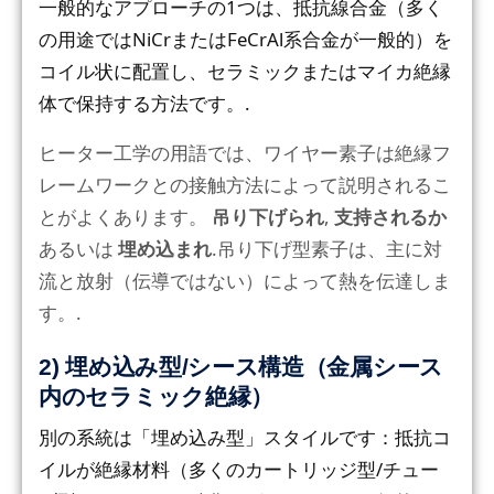
一般的なアプローチの1つは、抵抗線合金（多く
の用途ではNiCrまたはFeCrAl系合金が一般的）を
コイル状に配置し、セラミックまたはマイカ絶縁
体で保持する方法です。.
ヒーター工学の用語では、ワイヤー素子は絶縁フ
レームワークとの接触方法によって説明されるこ
とがよくあります。
吊り下げられ
,
支持されるか
あるいは
埋め込まれ
.吊り下げ型素子は、主に対
流と放射（伝導ではない）によって熱を伝達しま
す。.
2) 埋め込み型/シース構造（金属シース
内のセラミック絶縁）
別の系統は「埋め込み型」スタイルです：抵抗コ
イルが絶縁材料（多くのカートリッジ型/チュー