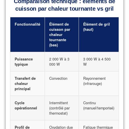
Comparaison technique : éléments de
cuisson par chaleur tournante vs gril
Fonctionnalité
Élément de
Élément de gril
cuisson par
(haut)
chaleur
tournante
(bas)
Puissance
2 000 W à 3
3 000 W à 4 500
typique
000 W
W
Transfert de
Convection
Rayonnement
chaleur
(infrarouge)
principal
Cycle
Intermittent
Continu
opérationnel
(contrôlé par
(manuel/temporisé)
thermostat)
Profil de
Oxydation due
Fatigue thermique