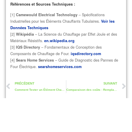
Références et Sources Techniques :
[1]
Camewould Electrical Technology
– Spécifications
Industrielles pour les Éléments Chauffants Tubulaires.
Voir les
Données Techniques
[2]
Wikipédia
– La Science du Chauffage par Effet Joule et des
Matériaux Résistifs.
en.wikipedia.org
[3]
IQS Directory
– Fondamentaux de Conception des
Composants de Chauffage de Four.
iqsdirectory.com
[4]
Sears Home Services
– Guide de Diagnostic des Pannes de
Four Électrique.
searshomeservices.com
PRÉCÉDENT
SUIVANT
Comment Tester un Élément Chauffant Whirlpool pour un Sèche-linge
Comparaison des coûts : Remplacer l’élément chauffant d’un sèche-linge Whirlpool vs en acheter un neuf
Tags de l'article :
Catalogue des produits