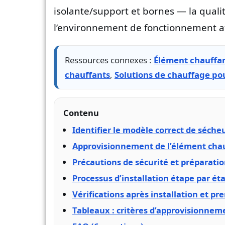
isolante/support et bornes — la quali
l’environnement de fonctionnement aff
Ressources connexes :
Élément chauffa
chauffants
,
Solutions de chauffage pou
Contenu
Identifier le modèle correct de séche
Approvisionnement de l’élément chauff
Précautions de sécurité et préparation
Processus d’installation étape par é
Vérifications après installation et p
Tableaux : critères d’approvisionneme