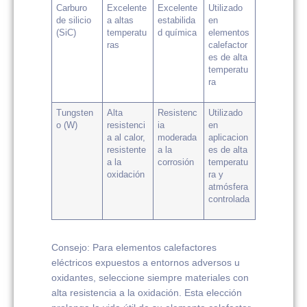
Carburo
Excelente
Excelente
Utilizado
de silicio
a altas
estabilida
en
(SiC)
temperatu
d química
elementos
ras
calefactor
es de alta
temperatu
ra
Tungsten
Alta
Resistenc
Utilizado
o (W)
resistenci
ia
en
a al calor,
moderada
aplicacion
resistente
a la
es de alta
a la
corrosión
temperatu
oxidación
ra y
atmósfera
controlada
Consejo: Para elementos calefactores
eléctricos expuestos a entornos adversos u
oxidantes, seleccione siempre materiales con
alta resistencia a la oxidación. Esta elección