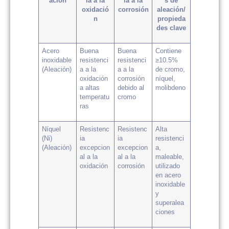
ación
ia a la
ia a la
s de
oxidació
corrosión
aleación/
n
propieda
des clave
Acero
Buena
Buena
Contiene
inoxidable
resistenci
resistenci
≥10.5%
(Aleación)
a a la
a a la
de cromo,
oxidación
corrosión
níquel,
a altas
debido al
molibdeno
temperatu
cromo
ras
Níquel
Resistenc
Resistenc
Alta
(Ni)
ia
ia
resistenci
(Aleación)
excepcion
excepcion
a,
al a la
al a la
maleable,
oxidación
corrosión
utilizado
en acero
inoxidable
y
superalea
ciones