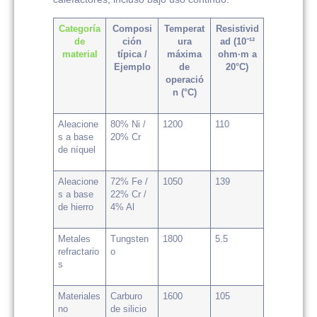
Categoría
Composi
Temperat
Resistivid
de
ción
ura
ad (10⁻¹²
material
típica /
máxima
ohm·m a
Ejemplo
de
20°C)
operació
n (°C)
Aleacione
80% Ni /
1200
110
s a base
20% Cr
de níquel
Aleacione
72% Fe /
1050
139
s a base
22% Cr /
de hierro
4% Al
Metales
Tungsten
1800
5.5
refractario
o
s
Materiales
Carburo
1600
105
no
de silicio