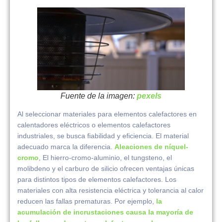
Fuente de la imagen:
pexels
Al seleccionar materiales para elementos calefactores en
calentadores eléctricos o elementos calefactores
industriales, se busca fiabilidad y eficiencia. El material
adecuado marca la diferencia.
Aleaciones de níquel-
cromo
, El hierro-cromo-aluminio, el tungsteno, el
molibdeno y el carburo de silicio ofrecen ventajas únicas
para distintos tipos de elementos calefactores. Los
materiales con alta resistencia eléctrica y tolerancia al calor
reducen las fallas prematuras. Por ejemplo,
la
acumulación de incrustaciones causa la mayoría de