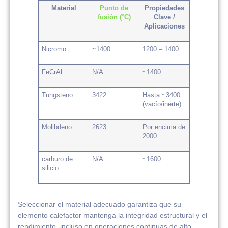
Material
Punto de
Propiedades
fusión (°C)
Clave /
Aplicaciones
Nicromo
~1400
1200 – 1400
FeCrAl
N/A
~1400
Tungsteno
3422
Hasta ~3400
(vacío/inerte)
Molibdeno
2623
Por encima de
2000
carburo de
N/A
~1600
silicio
Seleccionar el material adecuado garantiza que su
elemento calefactor mantenga la integridad estructural y el
rendimiento, incluso en operaciones continuas de alto