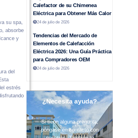
Calefactor de su Chimenea
Eléctrica para Obtener Más Calor
va su spa,
24 de julio de 2026
to, absorbe
Tendencias del Mercado de
lcance y
Elementos de Calefacción
Eléctrica 2026: Una Guía Práctica
para Compradores OEM
24 de julio de 2026
ura del
Esta
el estrés
isfrutando
¿Necesita ayuda?
Si tiene alguna pregunta,
póngase en contacto con
nosotros. También le