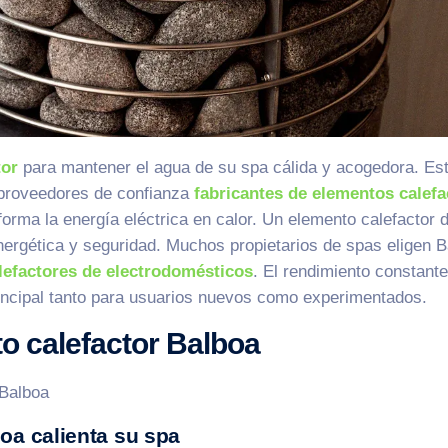
tor
para mantener el agua de su spa cálida y acogedora. Es
 proveedores de confianza
fabricantes de elementos calefa
sforma la energía eléctrica en calor. Un elemento calefactor 
energética y seguridad. Muchos propietarios de spas eligen B
lefactores de electrodomésticos
. El rendimiento constante
rincipal tanto para usuarios nuevos como experimentados.
o calefactor Balboa
oa calienta su spa