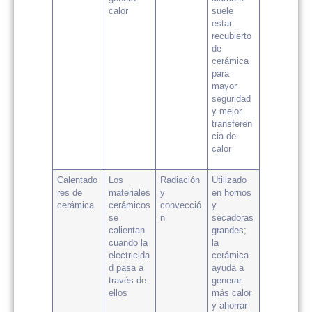
calor
suele
estar
recubierto
de
cerámica
para
mayor
seguridad
y mejor
transferen
cia de
calor
Calentado
Los
Radiación
Utilizado
res de
materiales
y
en hornos
cerámica
cerámicos
convecció
y
se
n
secadoras
calientan
grandes;
cuando la
la
electricida
cerámica
d pasa a
ayuda a
través de
generar
ellos
más calor
y ahorrar