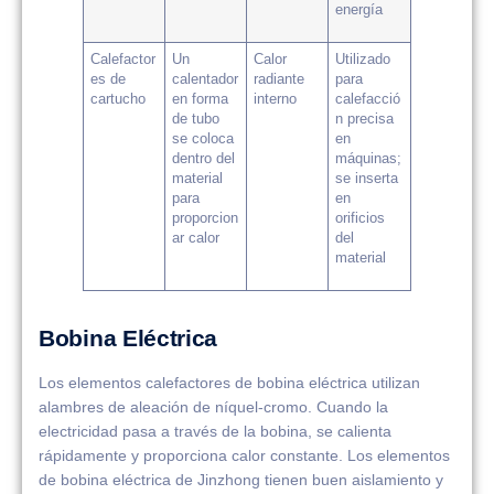
energía
Calefactor
Un
Calor
Utilizado
es de
calentador
radiante
para
cartucho
en forma
interno
calefacció
de tubo
n precisa
se coloca
en
dentro del
máquinas;
material
se inserta
para
en
proporcion
orificios
ar calor
del
material
Bobina Eléctrica
Los elementos calefactores de bobina eléctrica utilizan
alambres de aleación de níquel-cromo. Cuando la
electricidad pasa a través de la bobina, se calienta
rápidamente y proporciona calor constante. Los elementos
de bobina eléctrica de Jinzhong tienen buen aislamiento y