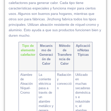
calefactores para generar calor. Cada tipo tiene
características especiales y funciona mejor para ciertos
usos. Algunos son buenos para hogares, mientras que
otros son para fábricas. Jinzhong fabrica todos los tipos
principales. Utilizan aleación resistente de níquel-cromo y
aluminio. Esto ayuda a que sus productos funcionen bien y
duren mucho.
Tipo de
Mecanis
Método
Aplicació
elemento
mo de
de
n/Notas
calefactor
Generaci
Transfere
Típicas
ón de
ncia de
Calor
Calor
Alambre
La
Radiación
Utilizado
de
corriente
y
en
Aleación
eléctrica
convecció
muchas
Níquel-
pasa a
n
secadoras
Cromo
través de
doméstica
un
s e
alambre
industriale
metálico y
s; el
genera
alambre