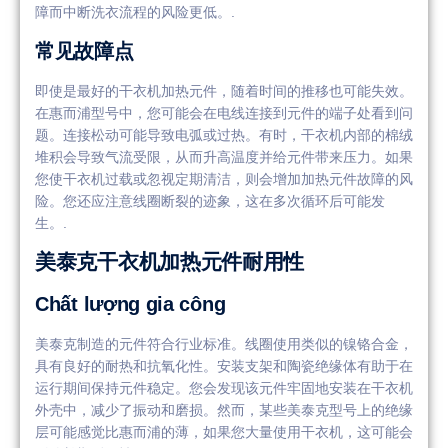
障而中断洗衣流程的风险更低。.
常见故障点
即使是最好的干衣机加热元件，随着时间的推移也可能失效。
在惠而浦型号中，您可能会在电线连接到元件的端子处看到问
题。连接松动可能导致电弧或过热。有时，干衣机内部的棉绒
堆积会导致气流受限，从而升高温度并给元件带来压力。如果
您使干衣机过载或忽视定期清洁，则会增加加热元件故障的风
险。您还应注意线圈断裂的迹象，这在多次循环后可能发
生。.
美泰克干衣机加热元件耐用性
Chất lượng gia công
美泰克制造的元件符合行业标准。线圈使用类似的镍铬合金，
具有良好的耐热和抗氧化性。安装支架和陶瓷绝缘体有助于在
运行期间保持元件稳定。您会发现该元件牢固地安装在干衣机
外壳中，减少了振动和磨损。然而，某些美泰克型号上的绝缘
层可能感觉比惠而浦的薄，如果您大量使用干衣机，这可能会