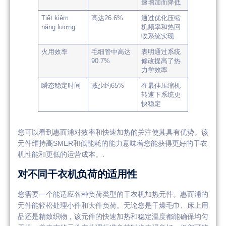
速增加而降低
Tiết kiệm
高达26.6%
通过优化压缩
năng lượng
机频率和热回
收系统实现
火用效率
毛细管中高达
表明通过系统
90.7%
修改提高了热
力学效率
瞬态稳定时间
减少约65%
在最佳压缩机
转速下系统更
快稳定
您可以看到惠而浦对效率和快速加热的关注使其具有优势。该
元件维持高SMER和低能耗的能力意味着您能获得更好的干衣
机性能和更低的运营成本。.
对不同干衣机负荷的适用性
您需要一个能适应各种负荷类型的干衣机加热元件。惠而浦的
元件能轻松处理小件和大件负荷。无论您是干燥毛巾、床上用
品还是精致织物，该元件的快速加热和稳定温度都能确保均匀