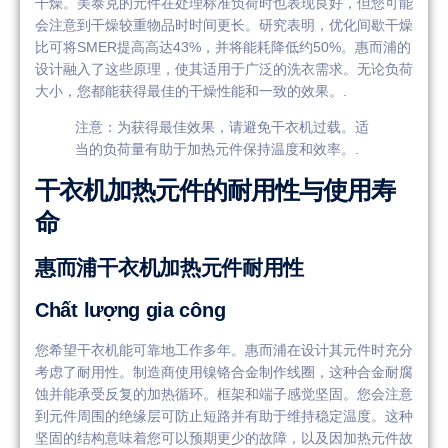
干燥。美泰克的元件在处理标准负荷时也表现良好，但您可能
会注意到干燥较重物品时时间更长。研究表明，优化间歇干燥
比可将SMER提高高达43%，并将能耗降低约50%。惠而浦的
设计融入了这些原理，使其适用于广泛的洗衣需求。无论负荷
大小，您都能获得最佳的干燥性能和一致的效果。.
注意：为获得最佳效果，请避免干衣机过载。适
当的负荷量有助于加热元件保持温度和效率。.
干衣机加热元件的耐用性与使用寿
命
惠而浦干衣机加热元件耐用性
Chất lượng gia công
您希望干衣机能可靠地工作多年。惠而浦在设计其元件时充分
考虑了耐用性。制造商使用镍铬合金制作线圈，这种合金耐腐
蚀并能承受反复的加热循环。框架和端子感觉坚固。您会注意
到元件周围的绝缘层可防止短路并有助于维持稳定温度。这种
坚固的结构意味着您可以预期更少的故障，以及因加热元件故