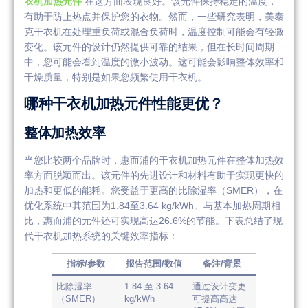
衣机加热元件
在这方面表现良好。该元件保持稳定的温度，
有助于防止热点并保护您的衣物。然而，一些研究表明，美泰
克干衣机在处理重负荷或混合负荷时，温度控制可能会有轻微
变化。该元件的设计仍然提供可靠的结果，但在长时间周期
中，您可能会看到温度的微小波动。这可能会影响整体效率和
干燥质量，特别是如果您频繁使用干衣机。.
哪种干衣机加热元件性能更优？
整体加热效率
当您比较两个品牌时，惠而浦的干衣机加热元件在整体加热效
率方面脱颖而出。该元件的先进设计和材料有助于实现更快的
加热和更低的能耗。您受益于更高的比除湿率（SMER），在
优化系统中其范围为1.84至3.64 kg/kWh。与基本加热周期相
比，惠而浦的元件还可实现高达26.6%的节能。下表总结了现
代干衣机加热系统的关键效率指标：
指标/参数
报告范围/数值
备注/背景
比除湿率
1.84 至 3.64
通过设计变更
（SMER）
kg/kWh
可提高高达