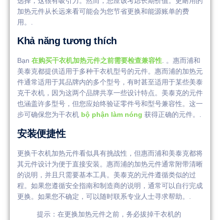
选择，这很有吸引力。然而，您应该考虑长期价值。更耐用的
加热元件从长远来看可能会为您节省更换和能源账单的费
用。.
Khả năng tương thích
Bạn
在购买干衣机加热元件之前需要检查兼容性
. 。惠而浦和
美泰克都提供适用于多种干衣机型号的元件。惠而浦的加热元
件通常适用于其品牌内的多个型号，有时甚至适用于某些美泰
克干衣机，因为这两个品牌共享一些设计特点。美泰克的元件
也涵盖许多型号，但您应始终验证零件号和型号兼容性。这一
步可确保您为干衣机
bộ phận làm nóng
获得正确的元件。.
安装便捷性
更换干衣机加热元件看似具有挑战性，但惠而浦和美泰克都将
其元件设计为便于直接安装。惠而浦的加热元件通常附带清晰
的说明，并且只需要基本工具。美泰克的元件遵循类似的过
程。如果您遵循安全指南和制造商的说明，通常可以自行完成
更换。如果您不确定，可以随时联系专业人士寻求帮助。.
提示：在更换加热元件之前，务必拔掉干衣机的