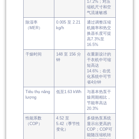
17.2%；对压
缩机尺寸和空
气流速敏感
除湿率
0.005 至 2.21
通过调整压缩
（MER）
kg/h
机频率和热交
换器长度可提
高7.3%至
16.5%
干燥时间
148 至 156 分
在重新设计的
钟
干衣机中可缩
短高达
14.6%；在优
化系统中可节
省4分钟
Tiêu thụ năng
低至1.63 kWh
与基本热泵干
lượng
燥周期相比，
节能率高达
20.3%
性能系数
4.52 至
多级热泵系统
（COP）
5.42（季节性
显示出更高的
变化）
COP；COP可
能随压缩机转