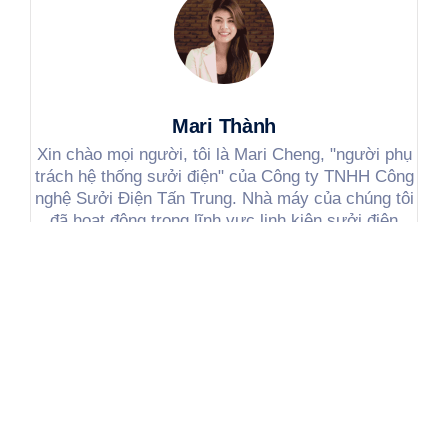
Mari Thành
Xin chào mọi người, tôi là Mari Cheng, "người phụ
trách hệ thống sưởi điện" của Công ty TNHH Công
nghệ Sưởi Điện Tấn Trung. Nhà máy của chúng tôi
đã hoạt động trong lĩnh vực linh kiện sưởi điện
được 30 năm và đã phục vụ hơn 1.000 khách hàng
trong và ngoài nước. Trong các bài viết tiếp theo,
tôi sẽ chia sẻ kiến thức thực tế về linh kiện sưởi
điện, câu chuyện sản xuất tại nhà máy và nhu cầu
thực tế của khách hàng. Nếu bạn có bất kỳ câu hỏi
nào, vui lòng bình luận hoặc liên hệ trực tiếp với
tôi, tôi sẽ chia sẻ tất cả những gì tôi biết ~