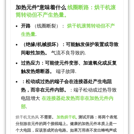
加热元件"意味着什么
线圈断路：烘干机滚
筒转动但不产生热量。
开路
（线圈断裂）：
烘干机滚筒转动但不产
生热量
.
（绝缘/机械损坏）：可能触发保护装置或导致
间歇性加热。
气流不良导致的.
过热应力：可能使元件变形、加速氧化或反复
触发热熔断器。
端子故障.
：松动或过热的端子会在连接器处产生电阻
热，而非在元件内部。
：端子松动或过热导致
电阻增大
在连接器处发热而非在加热元件内
部
.
烘干机无热风
不需要。
加热烘干机
,
测试开路：将两个表笔
分别放在元件的两个接线端上。健康的加热元件本质上是一
个大电阻，应该形成闭合电路。如果万用表不发出蜂鸣声或