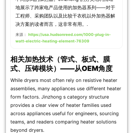
地展示了跨家电产品使用的加热器系列——对于
工程师、采购团队以及比较干衣机以外加热器解
决方案的读者而言，这非常有用。.
来源：
https://usa.hudsonreed.com/1000-plug-in-
watt-electric-heating-element-76309
相关加热技术（管式、板式、膜
式、压铸模块）——从OEM角度
While dryers most often rely on resistive heater
assemblies, many appliances use different heater
form factors. Jinzhong s category structure
provides a clear view of heater families used
across appliances useful for engineers, sourcing
teams, and readers comparing heater solutions
beyond dryers.