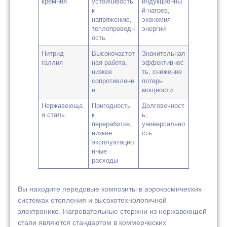
кремния
устойчивость
индукционны
к
й нагрев,
напряжению,
экономия
теплопроводн
энергии
ость
Нитрид
Высокочастот
Значительная
галлия
ная работа,
эффективнос
низкое
ть, снижение
сопротивлени
потерь
е
мощности
Нержавеюща
Пригодность
Долговечност
я сталь
к
ь,
переработке,
универсально
низкие
сть
эксплуатацио
нные
расходы
Вы находите передовые композиты в аэрокосмических
системах отопления и высокотехнологичной
электронике. Нагревательные стержни из нержавеющей
стали являются стандартом в коммерческих