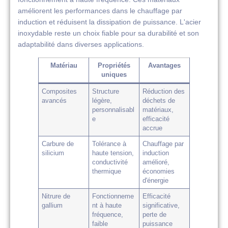
améliorent les performances dans le chauffage par
induction et réduisent la dissipation de puissance. L'acier
inoxydable reste un choix fiable pour sa durabilité et son
adaptabilité dans diverses applications.
Matériau
Propriétés
Avantages
uniques
Composites
Structure
Réduction des
avancés
légère,
déchets de
personnalisabl
matériaux,
e
efficacité
accrue
Carbure de
Tolérance à
Chauffage par
silicium
haute tension,
induction
conductivité
amélioré,
thermique
économies
d'énergie
Nitrure de
Fonctionneme
Efficacité
gallium
nt à haute
significative,
fréquence,
perte de
faible
puissance