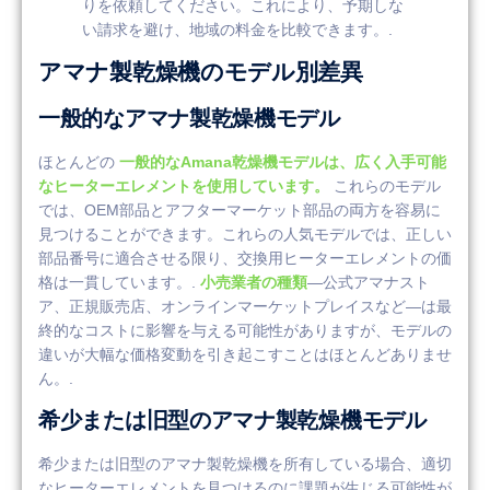
りを依頼してください。これにより、予期しな
い請求を避け、地域の料金を比較できます。.
アマナ製乾燥機のモデル別差異
一般的なアマナ製乾燥機モデル
ほとんどの
一般的なAmana乾燥機モデルは、広く入手可能
なヒーターエレメントを使用しています。
これらのモデル
では、OEM部品とアフターマーケット部品の両方を容易に
見つけることができます。これらの人気モデルでは、正しい
部品番号に適合させる限り、交換用ヒーターエレメントの価
格は一貫しています。.
小売業者の種類
—公式アマナスト
ア、正規販売店、オンラインマーケットプレイスなど—は最
終的なコストに影響を与える可能性がありますが、モデルの
違いが大幅な価格変動を引き起こすことはほとんどありませ
ん。.
希少または旧型のアマナ製乾燥機モデル
希少または旧型のアマナ製乾燥機を所有している場合、適切
なヒーターエレメントを見つけるのに課題が生じる可能性が