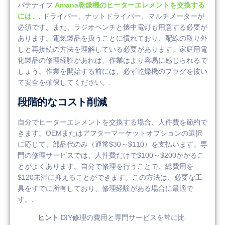
パテナイフ
Amana乾燥機のヒーターエレメントを交換する
には、
. ドライバー、ナットドライバー、マルチメーターが
必須です。また、ラジオペンチと懐中電灯も用意する必要が
あります。電気製品を扱うことに慣れており、配線の取り外
しと再接続の方法を理解している必要があります。家庭用電
化製品の修理経験があれば、作業はより容易に感じられるで
しょう。作業を開始する前には、必ず乾燥機のプラグを抜い
て安全を確保してください。.
段階的なコスト削減
自分でヒーターエレメントを交換する場合、人件費を節約で
きます。OEMまたはアフターマーケットオプションの選択
に応じて、部品代のみ（通常$30～$110）を支払います。専
門の修理サービスでは、人件費だけで$100～$200かかるこ
とがよくあります。自分で修理を行うことで、総費用を
$120未満に抑えることができます。この方法は、必要な工
具をすでに所有しており、修理経験がある場合に最適で
す。.
ヒント
DIY修理の費用と専門サービスを常に比