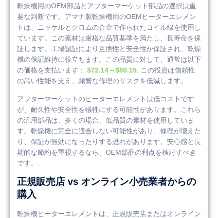
乾燥機用のOEM部品とアフターマーケット部品の選択は重
要な判断です。アマナ製乾燥機用のOEMヒーターエレメン
トは、ニッケルとクロムの合金で作られたコイル線を使用し
ています。この素材は厳格な品質基準を満たし、長寿命を保
証します。工場認証により互換性と安全性が保証され、乾燥
機の保証維持に役立ちます。この品質に対して、通常は以下
の価格を支払います：
$72.14～$80.15
. この投資は信頼性
の高い性能を支え、頻繁な修理のリスクを低減します。.
アフターマーケットのヒーターエレメントは低コストです
が、耐久性や安全性を犠牲にする可能性があります。これら
の汎用部品は、多くの場合、低品質の素材を使用していま
す。乾燥機に完全に適合しない可能性があり、修理が増えた
り、保証が無効になったりする恐れがあります。安心感と長
期的な節約を重視するなら、OEM部品の利点を検討すべき
です。.
正規販売店 vs オンライン小売業者からの
購入
乾燥機ヒーターエレメントは、正規販売店またはオンライン