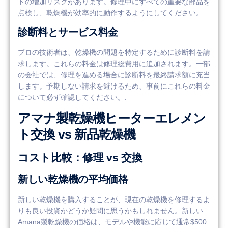
トの増加リスクがあります。修理中にすべての重要な部品を
点検し、乾燥機が効率的に動作するようにしてください。.
診断料とサービス料金
プロの技術者は、乾燥機の問題を特定するために診断料を請
求します。これらの料金は修理総費用に追加されます。一部
の会社では、修理を進める場合に診断料を最終請求額に充当
します。予期しない請求を避けるため、事前にこれらの料金
について必ず確認してください。.
アマナ製乾燥機ヒーターエレメン
ト交換 vs 新品乾燥機
コスト比較：修理 vs 交換
新しい乾燥機の平均価格
新しい乾燥機を購入することが、現在の乾燥機を修理するよ
りも良い投資かどうか疑問に思うかもしれません。新しい
Amana製乾燥機の価格は、モデルや機能に応じて通常$500