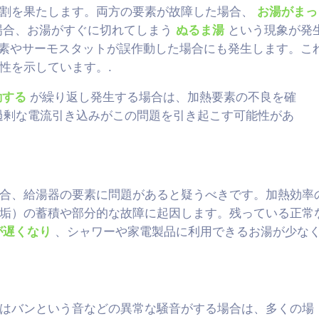
役割を果たします。両方の要素が故障した場合、
お湯がまっ
場合、お湯がすぐに切れてしまう
ぬるま湯
という現象が発
素やサーモスタットが誤作動した場合にも発生します。こ
性を示しています。.
動する
が繰り返し発生する場合は、加熱要素の不良を確
過剰な電流引き込みがこの問題を引き起こす可能性があ
合、給湯器の要素に問題があると疑うべきです。加熱効率
垢）の蓄積や部分的な故障に起因します。残っている正常
が遅くなり
、シャワーや家電製品に利用できるお湯が少な
はバンという音などの異常な騒音がする場合は、多くの場