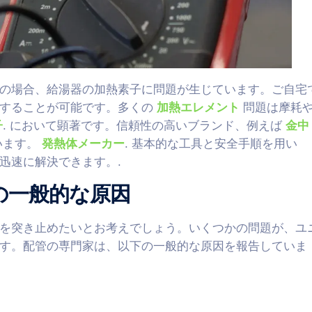
の場合、給湯器の加熱素子に問題が生じています。ご自宅
復することが可能です。多くの
加熱エレメント
問題は摩耗
子
. において顕著です。信頼性の高いブランド、例えば
金中
います。
発熱体メーカー
. 基本的な工具と安全手順を用い
迅速に解決できます。.
の一般的な原因
を突き止めたいとお考えでしょう。いくつかの問題が、ユ
す。配管の専門家は、以下の一般的な原因を報告していま