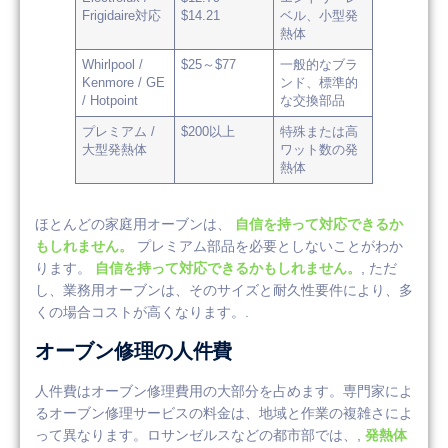
Frigidaire対応
$14.21
ベル、小型発
熱体
Whirlpool /
$25～$77
一般的なブラ
Kenmore / GE
ンド、標準的
/ Hotpoint
な交換部品
プレミアム /
$200以上
特殊または高
大型発熱体
ワット数の発
熱体
ほとんどの家庭用オーブンは、
自信を持って対応できるか
もしれません。
プレミアム部品を必要としないことがわか
ります。
自信を持って対応できるかもしれません。
, ただ
し、業務用オーブンは、そのサイズと耐久性要件により、多
くの場合コストが高くなります。.
オーブン修理の人件費
人件費はオーブン修理費用の大部分を占めます。専門家によ
るオーブン修理サービスの料金は、地域と作業の複雑さによ
って異なります。ロサンゼルスなどの都市部では、,
発熱体