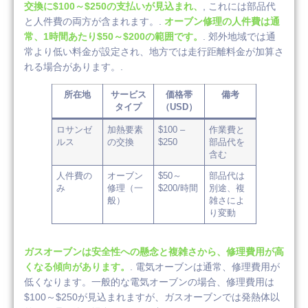
交換に$100～$250の支払いが見込まれ、
, これには部品代
と人件費の両方が含まれます。.
オーブン修理の人件費は通
常、1時間あたり$50～$200の範囲です。
. 郊外地域では通
常より低い料金が設定され、地方では走行距離料金が加算さ
れる場合があります。.
所在地
サービス
価格帯
備考
タイプ
（USD）
ロサンゼ
加熱要素
$100 –
作業費と
ルス
の交換
$250
部品代を
含む
人件費の
オーブン
$50～
部品代は
み
修理（一
$200/時間
別途、複
般）
雑さによ
り変動
ガスオーブンは安全性への懸念と複雑さから、修理費用が高
くなる傾向があります。
. 電気オーブンは通常、修理費用が
低くなります。一般的な電気オーブンの場合、修理費用は
$100～$250が見込まれますが、ガスオーブンでは発熱体以