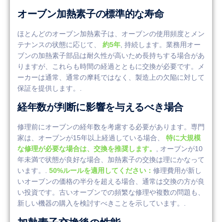
オーブン加熱素子の標準的な寿命
ほとんどのオーブン加熱素子は、オーブンの使用頻度とメン
テナンスの状態に応じて、
約5年
, 持続します。業務用オー
ブンの加熱素子部品は耐久性が高いため長持ちする場合があ
りますが、これらも時間の経過とともに交換が必要です。メ
ーカーは通常、通常の摩耗ではなく、製造上の欠陥に対して
保証を提供します。.
経年数が判断に影響を与えるべき場合
修理前にオーブンの経年数を考慮する必要があります。専門
家は、オーブンが15年以上経過している場合、
特に大規模
な修理が必要な場合は、交換を推奨します。
, オーブンが10
年未満で状態が良好な場合、加熱素子の交換は理にかなって
います。.
50%ルールを適用してください：
修理費用が新し
いオーブンの価格の半分を超える場合、通常は交換の方が良
い投資です。古いオーブンでの頻繁な修理や複数の問題も、
新しい機器の購入を検討すべきことを示しています。.