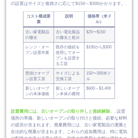
の設置はサイズと複雑さに応じて$150～$300かかります。.
コスト構成要
説明
価格帯（米ド
素
ル）
古い家電製品
古い電化製品
$25〜$150
の撤去
の撤去と処分
レンジ・オー
既存の接続を
$100から$300
ブン設置作業
使用してオー
ブンを設置す
る工賃
壁掛けオーブ
サイズによる
150〜300米ド
ン設置工賃
交換工賃
ル
新しいオーブ
新しいオーブ
$600～$3,400
ンの本体価格
ン本体の費用
設置費用には、古いオーブンの取り外しと接続解除、
, 設置
場所の準備、新しいオーブンの取り付けと接続、必要な材料
の提供が含まれます。廃棄費用には、古い家電製品の運搬と
合法的な廃棄が含まれます。これらの追加費用は、特に電気