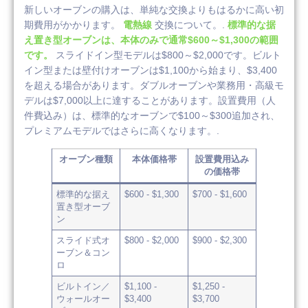
新しいオーブンの購入は、単純な交換よりもはるかに高い初
期費用がかかります。
電熱線
交換について。.
標準的な据
え置き型オーブンは、本体のみで通常$600～$1,300の範囲
です。
スライドイン型モデルは$800～$2,000です。ビルト
イン型または壁付けオーブンは$1,100から始まり、$3,400
を超える場合があります。ダブルオーブンや業務用・高級モ
デルは$7,000以上に達することがあります。設置費用（人
件費込み）は、標準的なオーブンで$100～$300追加され、
プレミアムモデルではさらに高くなります。.
オーブン種類
本体価格帯
設置費用込み
の価格帯
標準的な据え
$600 - $1,300
$700 - $1,600
置き型オーブ
ン
スライド式オ
$800 - $2,000
$900 - $2,300
ーブン＆コン
ロ
ビルトイン／
$1,100 -
$1,250 -
ウォールオー
$3,400
$3,700