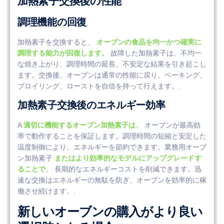
加熱素子交換後の性能
調理機能の回復
加熱素子を交換すると、
オーブンの食品を均一かつ確実に
調理する能力が回復します。
故障した加熱素子は、不均一
な焼き上がり、調理時間の延長、不安定な結果を引き起こし
ます。交換後、オーブンは通常の性能に戻り、ベーキング、
ブロイリング、ローストを自信を持って行えます。.
加熱素子交換後のエネルギー効率
A
適切に機能するオーブン加熱素子は、
オーブンが最高効
率で動作することを保証します。調理時間の短縮と安定した
温度制御により、エネルギーを節約できます。業務用オーブ
ン加熱素子
またはより効率的なモデルにアップグレードす
ることで、
長期的なエネルギーコストを削減できます。迅
速な交換はエネルギーの無駄を防ぎ、オーブンを効率的に稼
働させ続けます。.
新しいオーブンの購入がより良い