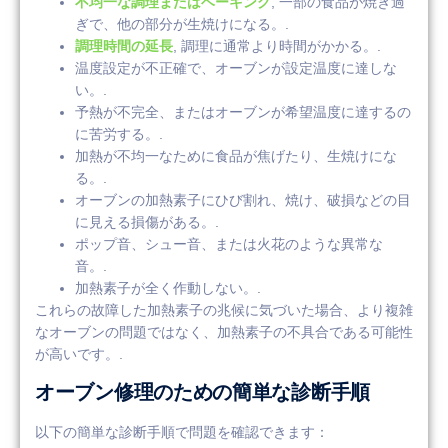
不均一な調理またはベーキング
, 一部の食品が焼き過
ぎで、他の部分が生焼けになる。.
調理時間の延長
, 調理に通常より時間がかかる。.
温度設定が不正確で、オーブンが設定温度に達しな
い。.
予熱が不完全、またはオーブンが希望温度に達するの
に苦労する。.
加熱が不均一なために食品が焦げたり、生焼けにな
る。.
オーブンの加熱素子にひび割れ、焼け、破損などの目
に見える損傷がある。.
ポップ音、シュー音、または火花のような異常な
音。.
加熱素子が全く作動しない。.
これらの故障した加熱素子の兆候に気づいた場合、より複雑
なオーブンの問題ではなく、加熱素子の不具合である可能性
が高いです。.
オーブン修理のための簡単な診断手順
以下の簡単な診断手順で問題を確認できます：