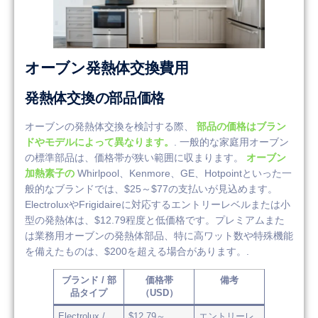
オーブン発熱体交換費用
発熱体交換の部品価格
オーブンの発熱体交換を検討する際、
部品の価格はブラン
ドやモデルによって異なります。
. 一般的な家庭用オーブン
の標準部品は、価格帯が狭い範囲に収まります。
オーブン
加熱素子の
Whirlpool、Kenmore、GE、Hotpointといった一
般的なブランドでは、$25～$77の支払いが見込めます。
ElectroluxやFrigidaireに対応するエントリーレベルまたは小
型の発熱体は、$12.79程度と低価格です。プレミアムまた
は業務用オーブンの発熱体部品、特に高ワット数や特殊機能
を備えたものは、$200を超える場合があります。.
ブランド / 部
価格帯
備考
品タイプ
（USD）
Electrolux /
$12.79～
エントリーレ