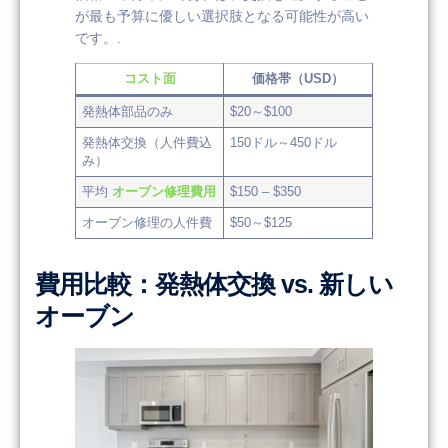
が最も予算に優しい選択肢となる可能性が高い
です。.
コスト面
価格帯（USD）
発熱体部品のみ
$20～$100
発熱体交換（人件費込
150ドル～450ドル
み）
平均
オーブン修理費用
$150 – $350
オーブン修理の人件費
$50～$125
費用比較：発熱体交換 vs. 新しい
オーブン