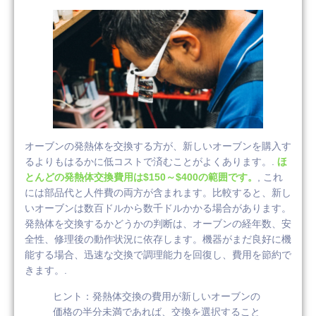
オーブンの発熱体を交換する方が、新しいオーブンを購入す
るよりもはるかに低コストで済むことがよくあります。.
ほ
とんどの発熱体交換費用は$150～$400の範囲です。
, これ
には部品代と人件費の両方が含まれます。比較すると、新し
いオーブンは数百ドルから数千ドルかかる場合があります。
発熱体を交換するかどうかの判断は、オーブンの経年数、安
全性、修理後の動作状況に依存します。機器がまだ良好に機
能する場合、迅速な交換で調理能力を回復し、費用を節約で
きます。.
ヒント：発熱体交換の費用が新しいオーブンの
価格の半分未満であれば、交換を選択すること