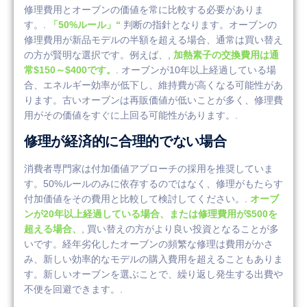
修理費用とオーブンの価値を常に比較する必要がありま
す。.
「50%ルール」“
判断の指針となります。オーブンの
修理費用が新品モデルの半額を超える場合、通常は買い替え
の方が賢明な選択です。例えば、,
加熱素子の交換費用は通
常$150～$400です。
. オーブンが10年以上経過している場
合、エネルギー効率が低下し、維持費が高くなる可能性があ
ります。古いオーブンは再販価値が低いことが多く、修理費
用がその価値をすぐに上回る可能性があります。.
修理が経済的に合理的でない場合
消費者専門家は付加価値アプローチの採用を推奨していま
す。50%ルールのみに依存するのではなく、修理がもたらす
付加価値をその費用と比較して検討してください。.
オーブ
ンが20年以上経過している場合、または修理費用が$500を
超える場合、
, 買い替えの方がより良い投資となることが多
いです。経年劣化したオーブンの頻繁な修理は費用がかさ
み、新しい効率的なモデルの購入費用を超えることもありま
す。新しいオーブンを選ぶことで、繰り返し発生する出費や
不便を回避できます。.