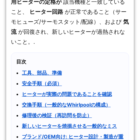
用ヒーターの定格が
該当機種と一致している
こと、
ヒーター回路
が正常であること（サー
モヒューズ/サーモスタット/配線）、および
気
流
が回復され、新しいヒーターが過熱されな
いこと。.
目次
工具、部品、準備
安全手順（必須）
ヒーターが実際の問題であることを確認
交換手順（一般的なWhirlpoolの構成）
修理後の検証（再訪問を防止）
新しいヒーターを焼損させる一般的なミス
ブランド/OEM向け: ヒーター設計・製造が重