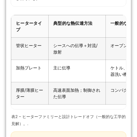
ヒータータイ
典型的な熱伝達方法
一般的な機器
プ
管状ヒーター
シースへの伝導＋対流/
オーブン、給
放射
加熱プレート
主に伝導
ケトル、コー
器洗い機
厚膜/薄膜ヒー
高速表面加熱；制御され
コンパクト機
ター
た伝導
表2 – ヒーターファミリーと設計トレードオフ（一般的な工学的
見解）。.