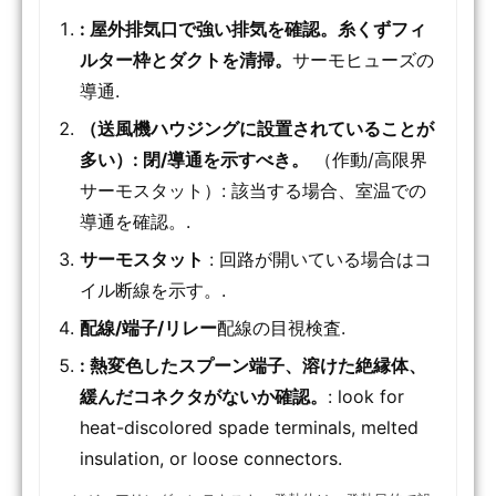
: 屋外排気口で強い排気を確認。糸くずフィ
ルター枠とダクトを清掃。
サーモヒューズの
導通.
（送風機ハウジングに設置されていることが
多い）: 閉/導通を示すべき。
（作動/高限界
サーモスタット）: 該当する場合、室温での
導通を確認。.
サーモスタット
: 回路が開いている場合はコ
イル断線を示す。.
配線/端子/リレー
配線の目視検査.
: 熱変色したスプーン端子、溶けた絶縁体、
緩んだコネクタがないか確認。
: look for
heat-discolored spade terminals, melted
insulation, or loose connectors.