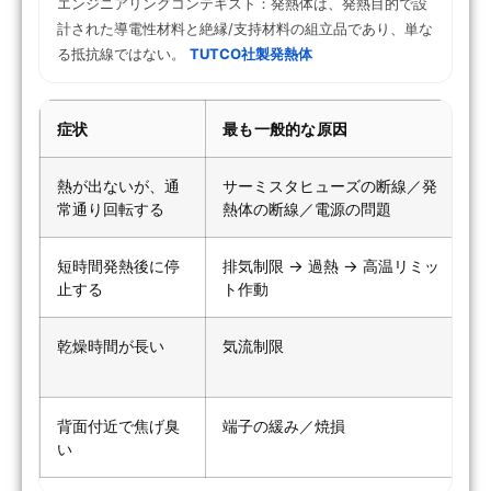
エンジニアリングコンテキスト：発熱体は、発熱目的で設
計された導電性材料と絶縁/支持材料の組立品であり、単な
る抵抗線ではない。
TUTCO社製発熱体
症状
最も一般的な原因
熱が出ないが、通
サーミスタヒューズの断線／発
常通り回転する
熱体の断線／電源の問題
短時間発熱後に停
排気制限 → 過熱 → 高温リミッ
止する
ト作動
乾燥時間が長い
気流制限
背面付近で焦げ臭
端子の緩み／焼損
い