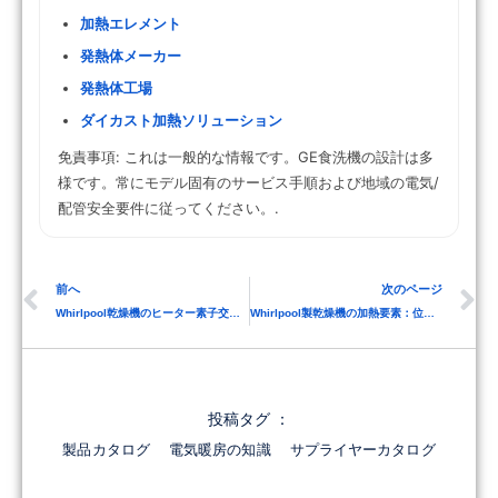
加熱エレメント
発熱体メーカー
発熱体工場
ダイカスト加熱ソリューション
免責事項: これは一般的な情報です。GE食洗機の設計は多
様です。常にモデル固有のサービス手順および地域の電気/
配管安全要件に従ってください。.
前へ
次のページ
Whirlpool乾燥機のヒーター素子交換方法
Whirlpool製乾燥機の加熱要素：位置と取り外し方法
投稿タグ ：
製品カタログ
電気暖房の知識
サプライヤーカタログ