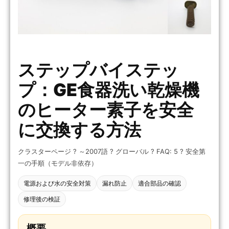
ステップバイステッ
プ：GE食器洗い乾燥機
のヒーター素子を安全
に交換する方法
クラスターページ ? ～2007語 ? グローバル ? FAQ: 5 ? 安全第
一の手順（モデル非依存）
電源および水の安全対策
漏れ防止
適合部品の確認
修理後の検証
概要