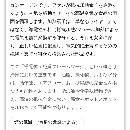
ョンオーブンです。ファンが抵抗加熱素子を通過す
るように空気を移動させ、その高温空気が食品の周
囲を循環します。加熱素子は「単なるワイヤー」で
はなく、導電性材料（抵抗加熱/ジュール加熱によっ
て電気を熱に変換する部分）と、それを安全に保
ち、正しい位置に配置し、電気的に絶縁するための
絶縁・支持材料から構築された部品です。.
この「導電体＋絶縁フレームワーク」という概念は
清掃において重要です。油脂、炭化物、および水分
は、熱伝達、エアフロー、および絶縁の完全性を損
なう可能性があります。指の油や化学残留物でさ
え、高温の抵抗合金において腐食やホットスポット
を加速させる可能性があります。.
煙の低減
（油脂の燃焼による）