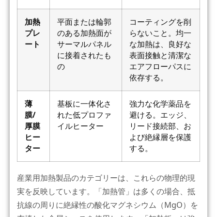
加熱
平面または輪郭
コーティングを削
プレ
のある加熱面が
らないこと。均一
ート
サーマルパネル
な加熱は、良好な
に接着されたも
表面接触と清潔な
の
エアフローパスに
依存する。
薄
基板に一体化さ
強力な化学薬品を
膜/
れた低プロファ
避ける。エッジ、
厚膜
イルヒーター
リード接続部、お
ヒー
よび絶縁層を保護
ター
する。
産業用加熱製品のカテゴリーは、これらの物理的現
実を反映しています。「加熱管」は多くの場合、抵
抗線の周りに絶縁性の酸化マグネシウム（MgO）を