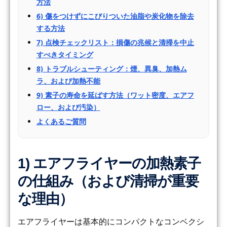
方法
6) 傷をつけずにこびりついた油脂や炭化物を除去
する方法
7) 点検チェックリスト：損傷の兆候と清掃を中止
すべきタイミング
8) トラブルシューティング：煙、異臭、加熱ム
ラ、および加熱不能
9) 素子の寿命を延ばす方法（ワット密度、エアフ
ロー、および汚染）
よくあるご質問
1) エアフライヤーの加熱素子
の仕組み（および清掃が重要
な理由）
エアフライヤーは基本的にコンパクトなコンベクシ