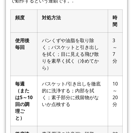
で動作するという連鎖です。.
頻度
対処方法
時
間
使用後
パンくずや油脂を取り除
3
毎回
く；バスケットと引き出し
～
を拭く；目に見える飛び散
7
りを素早く拭く（冷めてか
分
ら）
毎週
バスケット/引き出しを徹底
10
（また
的に洗浄する；内部を拭
～
は5～10
く；素子部分に残留物がな
20
回の調
いか点検する
分
理ご
と）