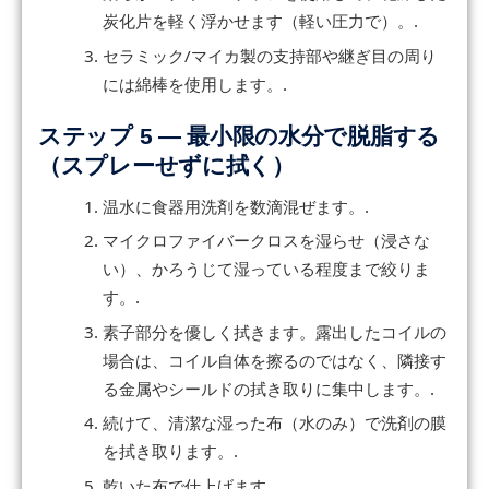
炭化片を軽く浮かせます（軽い圧力で）。.
セラミック/マイカ製の支持部や継ぎ目の周り
には綿棒を使用します。.
ステップ 5 — 最小限の水分で脱脂する
（スプレーせずに拭く）
温水に食器用洗剤を数滴混ぜます。.
マイクロファイバークロスを湿らせ（浸さな
い）、かろうじて湿っている程度まで絞りま
す。.
素子部分を優しく拭きます。露出したコイルの
場合は、コイル自体を擦るのではなく、隣接す
る金属やシールドの拭き取りに集中します。.
続けて、清潔な湿った布（水のみ）で洗剤の膜
を拭き取ります。.
乾いた布で仕上げます。.