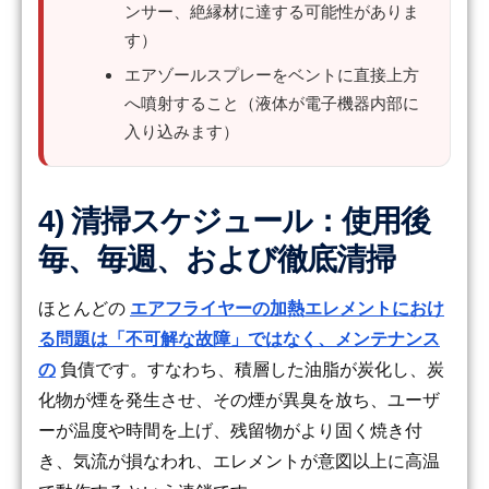
ンサー、絶縁材に達する可能性がありま
す）
エアゾールスプレーをベントに直接上方
へ噴射すること（液体が電子機器内部に
入り込みます）
4) 清掃スケジュール：使用後
毎、毎週、および徹底清掃
ほとんどの
エアフライヤーの加熱エレメントにおけ
る問題は「不可解な故障」ではなく、メンテナンス
の
負債です。すなわち、積層した油脂が炭化し、炭
化物が煙を発生させ、その煙が異臭を放ち、ユーザ
ーが温度や時間を上げ、残留物がより固く焼き付
き、気流が損なわれ、エレメントが意図以上に高温