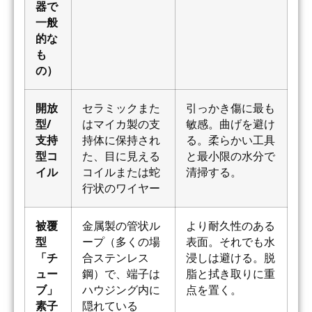
器で
一般
的な
も
の）
開放
セラミックまた
引っかき傷に最も
型/
はマイカ製の支
敏感。曲げを避け
支持
持体に保持され
る。柔らかい工具
型コ
た、目に見える
と最小限の水分で
イル
コイルまたは蛇
清掃する。
行状のワイヤー
被覆
金属製の管状ル
より耐久性のある
型
ープ（多くの場
表面。それでも水
「チ
合ステンレス
浸しは避ける。脱
ュー
鋼）で、端子は
脂と拭き取りに重
ブ」
ハウジング内に
点を置く。
素子
隠れている