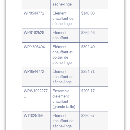
sèche-linge
WP8544771
Élément
$140.03
chauffant de
sèche-linge
WP8182528
Élément
$269.46
chauffant
WPY303404
Élément
$302.40
chauffant et
boîtier de
sèche-linge
WP8544772
Élément
$284.71
chauffant de
sèche-linge
WPW1022277
Ensemble
$206.17
1
d’élément
chauffant
(grande taille)
W11025156
Élément
$280.57
chauffant de
sèche-linge