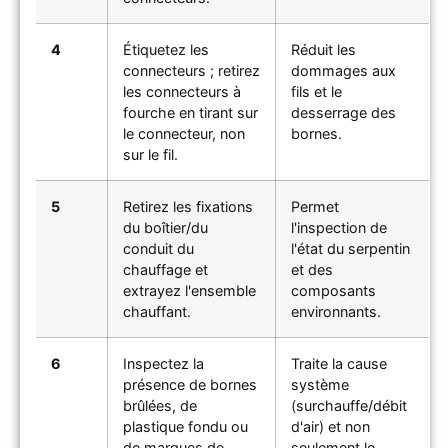
4
Étiquetez les
Réduit les
connecteurs ; retirez
dommages aux
les connecteurs à
fils et le
fourche en tirant sur
desserrage des
le connecteur, non
bornes.
sur le fil.
5
Retirez les fixations
Permet
du boîtier/du
l'inspection de
conduit du
l'état du serpentin
chauffage et
et des
extrayez l'ensemble
composants
chauffant.
environnants.
6
Inspectez la
Traite la cause
présence de bornes
système
brûlées, de
(surchauffe/débit
plastique fondu ou
d'air) et non
de marques de
seulement le