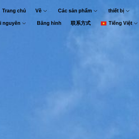
Trang chủ
Về
Các sản phẩm
thiết bị
i nguyên
Băng hình
联系方式
Tiếng Việt