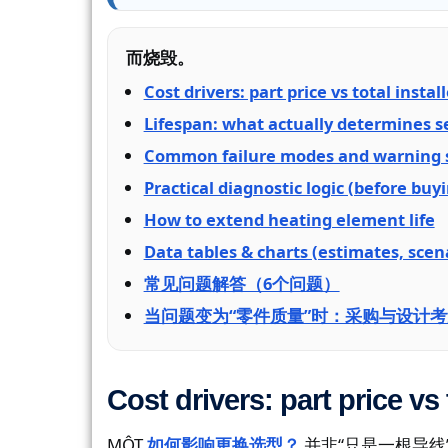
而烧毁。
Cost drivers: part price vs total instal
Lifespan: what actually determines se
Common failure modes and warning 
Practical diagnostic logic (before buy
How to extend heating element life
Data tables & charts (estimates, scen
常见问题解答（6个问题）
当问题变为“零件质量”时：采购与设计考
Cost drivers: part price vs 
MỘT
如何影响更换选型？​​
并非“只是一根导线