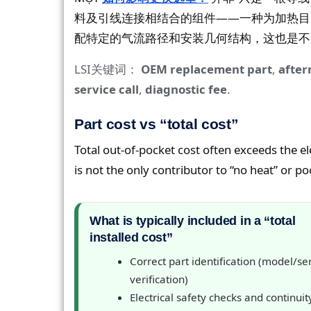
料及引线连接相结合的组件——一种为加热目
配特定的气流路径和安装几何结构，这也是不
LSI关键词：
OEM replacement part
,
after
service call
,
diagnostic fee
.
Part cost vs “total cost”
Total out-of-pocket cost often exceeds the 
is not the only contributor to “no heat” or po
What is typically included in a “total
installed cost”
Correct part identification (model/ser
verification)
Electrical safety checks and continuit