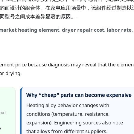
的而设计的组合体。在家电应用场景中，该组件经过制造以
同型号之间成本差异显著的原因。.
market heating element
,
dryer repair cost
,
labor rate
,
element price because diagnosis may reveal that the elemen
or drying.
Why “cheap” parts can become expensive
Heating alloy behavior changes with
ial
conditions (temperature, resistance,
expansion). Engineering sources also note
y
that alloys from different suppliers.