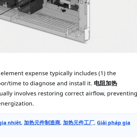
element expense typically includes (1) the
or/time to diagnose and install it.
电阻加热
ally involves restoring correct airflow, preventin
nergization.
ia nhiệt
,
加热元件制造商
,
加热元件工厂
,
Giải pháp gia