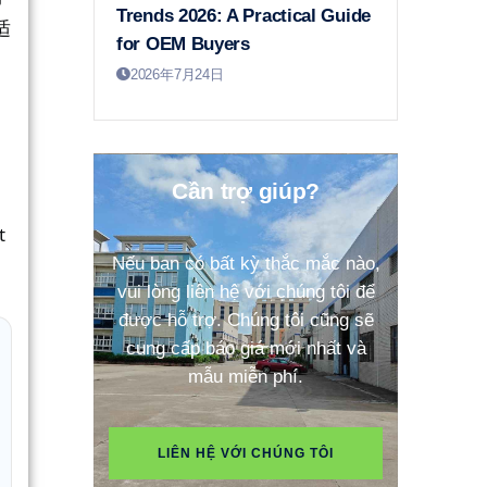
Trends 2026: A Practical Guide
适
for OEM Buyers
2026年7月24日
Cần trợ giúp?
t
Nếu bạn có bất kỳ thắc mắc nào,
vui lòng liên hệ với chúng tôi để
được hỗ trợ. Chúng tôi cũng sẽ
cung cấp báo giá mới nhất và
mẫu miễn phí.
LIÊN HỆ VỚI CHÚNG TÔI