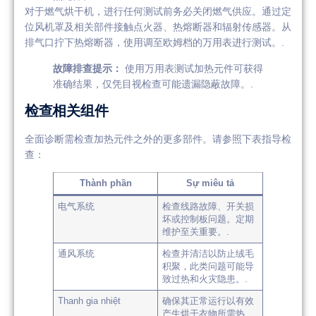
对于燃气烘干机，进行任何测试前务必关闭燃气供应。通过定
位风机罩及相关部件接触点火器、热熔断器和辐射传感器。从
排气口拧下热熔断器，使用调至欧姆档的万用表进行测试。.
故障排查提示：
使用万用表测试加热元件可获得
准确结果，仅凭目视检查可能遗漏隐蔽故障。.
检查相关组件
全面诊断需检查加热元件之外的更多部件。请参照下表指导检
查：
Thành phần
Sự miêu tả
电气系统
检查线路故障、开关损
坏或控制板问题。定期
维护至关重要。.
通风系统
检查并清洁以防止绒毛
积聚，此类问题可能导
致过热和火灾隐患。.
Thanh gia nhiệt
确保其正常运行以有效
产生烘干衣物所需热