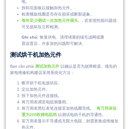
电。.
拆卸后面板以接触加热元件。.
检查螺旋线圈是否存在损坏或断裂迹象。.
每年至少测试一次加热元件插头
, ，若发现性能问题或
可见损坏应立即检测。.
Ghi chú:
恢复供电、清理堵塞的绒毛滤网或重
置设置后，许多加热问题即可解决。.
测试烘干机加热元件
Bạn cần phải
测试加热元件
以确认是否为故障根源。领先的
家电维修机构建议采用系统化方法：
断开烘干机电源供应。.
定位加热元件。.
拆下加热元件连接线。.
将万用表调至电阻测量档。.
将万用表黑红表笔连接至加热线圈导线。.
将万用表设
置为200欧姆电阻档
以测试电烘干机的导通性。.
若万用表显示不导通或无限大电阻，则需更换或维修加
热元件。.