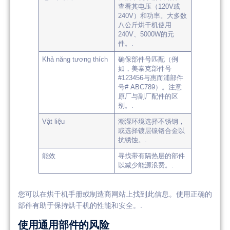
查看其电压（120V或
240V）和功率。大多数
八公斤烘干机使用
240V、5000W的元
件。.
Khả năng tương thích
确保部件号匹配（例
如，美泰克部件号
#123456与惠而浦部件
号# ABC789）。注意
原厂与副厂配件的区
别。.
Vật liệu
潮湿环境选择不锈钢，
或选择镀层镍铬合金以
抗锈蚀。.
能效
寻找带有隔热层的部件
以减少能源浪费。.
您可以在烘干机手册或制造商网站上找到此信息。使用正确的
部件有助于保持烘干机的性能和安全。.
使用通用部件的风险