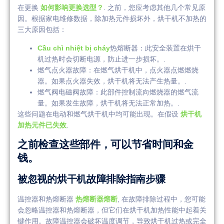
在更换
如何影响更换选型？​​
. 之前，您应考虑其他几个常见原
因。根据家电维修数据，除加热元件损坏外，烘干机不加热的
三大原因包括：
Cầu chì nhiệt bị cháy
热熔断器：此安全装置在烘干
机过热时会切断电源，防止进一步损坏。.
燃气点火器故障：在燃气烘干机中，点火器点燃燃烧
器。如果点火器失效，烘干机将无法产生热量。.
燃气阀电磁阀故障：此部件控制流向燃烧器的燃气流
量。如果发生故障，烘干机将无法正常加热。.
这些问题在电动和燃气烘干机中均可能出现。在假设
烘干机
加热元件已失效
.
之前检查这些部件，可以节省时间和金
钱。
被忽视的烘干机故障排除指南步骤
温控器和热熔断器
热熔断器熔断
, 在故障排除过程中，您可能
会忽略温控器和热熔断器，但它们在烘干机加热性能中起着关
键作用。故障温控器会破坏温度调节，导致烘干机过热或完全