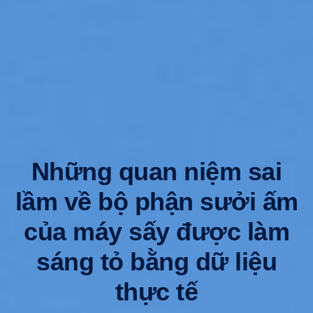
Những quan niệm sai
lầm về bộ phận sưởi ấm
của máy sấy được làm
sáng tỏ bằng dữ liệu
thực tế