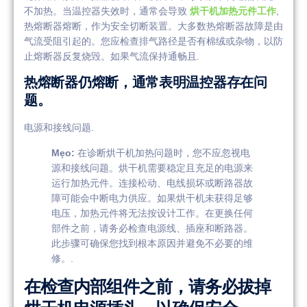
不加热。当温控器失效时，通常会导致
烘干机加热元件工作
,
热熔断器熔断，作为安全切断装置。大多数热熔断器故障是由
气流受阻引起的。您应检查排气路径是否有棉绒或杂物，以防
止熔断器反复烧毁。如果气流保持通畅且.
热熔断器仍熔断，通常表明温控器存在问
题。
电源和接线问题.
Mẹo:
在诊断烘干机加热问题时，您不应忽视电
源和接线问题。烘干机需要稳定且充足的电源来
运行加热元件。连接松动、电线损坏或断路器故
障可能会中断电力供应。如果烘干机未获得足够
电压，加热元件将无法按设计工作。在更换任何
部件之前，请务必检查电源线、插座和断路器。
此步骤可确保您找到根本原因并避免不必要的维
修。.
在检查内部组件之前，请务必拔掉