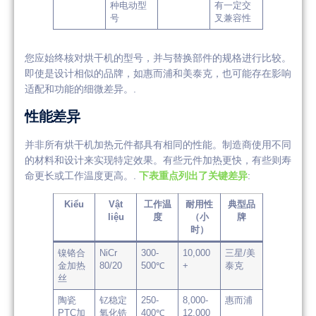
种电动型
有一定交
号
叉兼容性
您应始终核对烘干机的型号，并与替换部件的规格进行比较。
即使是设计相似的品牌，如惠而浦和美泰克，也可能存在影响
适配和功能的细微差异。.
性能差异
并非所有烘干机加热元件都具有相同的性能。制造商使用不同
的材料和设计来实现特定效果。有些元件加热更快，有些则寿
命更长或工作温度更高。.
下表重点列出了关键差异
:
Kiểu
Vật
工作温
耐用性
典型品
liệu
度
（小
牌
时）
镍铬合
NiCr
300-
10,000
三星/美
金加热
80/20
500℃
+
泰克
丝
陶瓷
钇稳定
250-
8,000-
惠而浦
PTC加
氧化锆
400℃
12,000