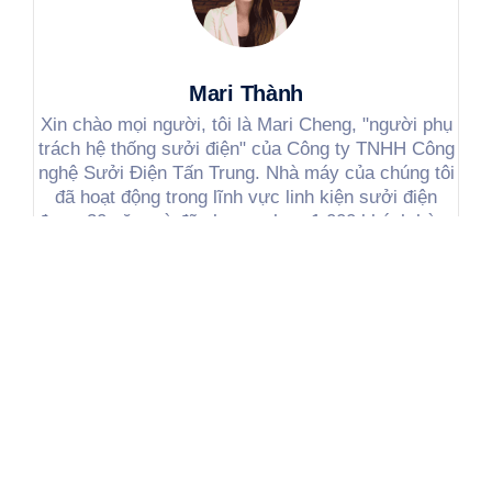
Mari Thành
Xin chào mọi người, tôi là Mari Cheng, "người phụ
trách hệ thống sưởi điện" của Công ty TNHH Công
nghệ Sưởi Điện Tấn Trung. Nhà máy của chúng tôi
đã hoạt động trong lĩnh vực linh kiện sưởi điện
được 30 năm và đã phục vụ hơn 1.000 khách hàng
trong và ngoài nước. Trong các bài viết tiếp theo,
tôi sẽ chia sẻ kiến thức thực tế về linh kiện sưởi
điện, câu chuyện sản xuất tại nhà máy và nhu cầu
thực tế của khách hàng. Nếu bạn có bất kỳ câu hỏi
nào, vui lòng bình luận hoặc liên hệ trực tiếp với
tôi, tôi sẽ chia sẻ tất cả những gì tôi biết ~
Bài viết nổi bật