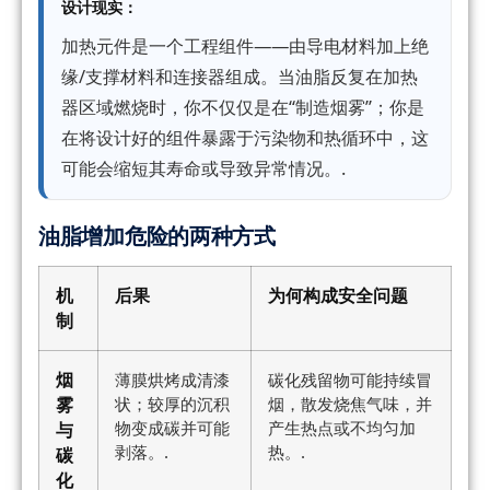
设计现实：
加热元件是一个工程组件——由导电材料加上绝
缘/支撑材料和连接器组成。当油脂反复在加热
器区域燃烧时，你不仅仅是在“制造烟雾”；你是
在将设计好的组件暴露于污染物和热循环中，这
可能会缩短其寿命或导致异常情况。.
油脂增加危险的两种方式
机
后果
为何构成安全问题
制
烟
薄膜烘烤成清漆
碳化残留物可能持续冒
雾
状；较厚的沉积
烟，散发烧焦气味，并
物变成碳并可能
产生热点或不均匀加
与
剥落。.
热。.
碳
化