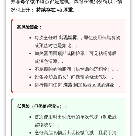
并非每个微小斑点都是危机。风险在油脂变得以下情
况时上升：
持续存在
và
厚重
.
高风险迹象：
每次烹饪时
出现烟雾
, ，即使使用低脂食物
或预热时也是如此。.
加热器周围顶部或防护罩上可见粘稠薄膜
或深色清漆。.
不易擦除的油脂滴（烘烤后的沉积物）。.
设备冷却后仍长时间残留的烧焦气味。.
运行期间任何
滴落
到加热器区域的迹象。.
低风险（但仍值得清洁）：
首次使用时出现微弱的单次气味（制造残
留物烧尽）。.
烹饪高脂食物后出现轻微飞溅，且易于清