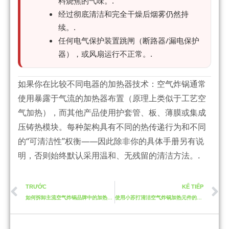
料烧焦的气味。.
经过彻底清洁和完全干燥后烟雾仍然持
续。.
任何电气保护装置跳闸（断路器/漏电保护
器），或风扇运行不正常。.
如果你在比较不同电器的加热器技术：空气炸锅通常
使用暴露于气流的加热器布置（原理上类似于工艺空
气加热），而其他产品使用护套管、板、薄膜或集成
压铸热模块。每种架构具有不同的热传递行为和不同
的“可清洁性”权衡——因此除非你的具体手册另有说
明，否则始终默认采用温和、无残留的清洁方法。.
TRƯỚC
KẾ TIẾP
如何拆卸主流空气炸锅品牌中的加热元件
使用小苏打清洁空气炸锅加热元件的自然方法