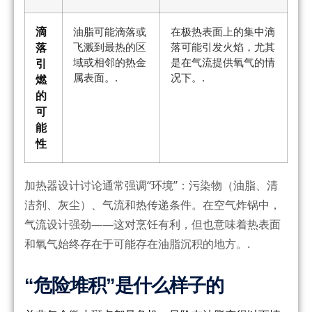
滴
油脂可能滴落或
在极热表面上的集中滴
落
飞溅到最热的区
落可能引发火焰，尤其
域或相邻的热金
是在气流提供氧气的情
引
属表面。.
况下。.
燃
的
可
能
性
加热器设计讨论通常强调“环境”：污染物（油脂、清
洁剂、灰尘）、气流和热传递条件。在空气炸锅中，
气流设计强劲——这对烹饪有利，但也意味着热表面
和氧气始终存在于可能存在油脂沉积的地方。.
“危险堆积”是什么样子的