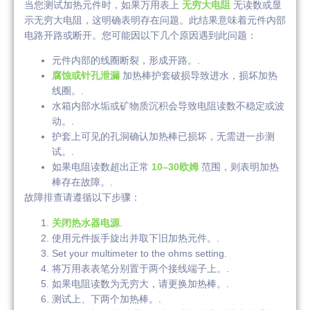
当您测试加热元件时，如果万用表上
无穷大电阻
无读数或显
示无穷大电阻，这明确表明存在问题。此结果意味着元件内部
电路开路或断开。您可能因以下几个原因遇到此问题：
元件内部的线圈断裂，形成开路。.
腐蚀或针孔泄漏
加热棒护套破损导致进水，损坏加热
线圈。.
水箱内部水垢或矿物质沉积会导致电阻读数不稳定或波
动。.
护套上可见的孔洞确认加热棒已损坏，无需进一步测
试。.
如果电阻读数超出正常
10–30欧姆
范围，则表明加热
棒存在故障。.
故障排查请遵循以下步骤：
关闭热水器电源
.
使用元件扳手旋出并取下旧加热元件。.
Set your multimeter to the ohms setting.
将万用表表笔分别置于两个接线端子上。.
如果电阻读数为无穷大，请更换加热棒。.
测试上、下两个加热棒。.