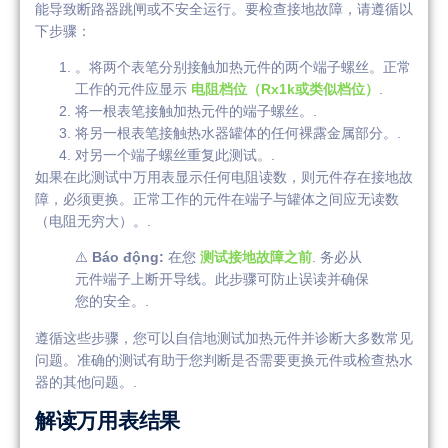
能导致断路器跳闸或不安全运行。要检查接地故障，请遵循以
下步骤：
。将两个表笔分别接触加热元件的两个端子螺丝。正常
工作的元件应显示
电阻档位（Rx1k或类似档位）
.
将一根表笔接触加热元件的端子螺丝。.
将另一根表笔接触热水器罐体的任何裸露金属部分。.
对另一个端子螺丝重复此测试。.
如果在此测试中万用表显示任何电阻读数，则元件存在接地故
障，必须更换。正常工作的元件在端子与罐体之间应无读数
（电阻无穷大）。.
⚠️
Báo động:
在您
测试接地故障之前
. 务必从
元件端子上断开导线。此步骤可防止误读并确保
您的安全。.
遵循这些步骤，您可以自信地测试加热元件并诊断大多数常见
问题。准确的测试有助于您判断是否需要更换元件或检查热水
器的其他问题。.
解读万用表结果