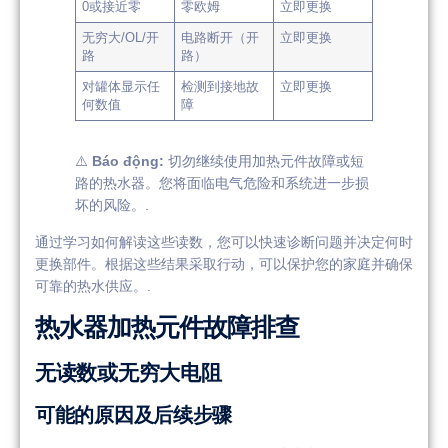
0或接近零
零欧姆
立即更换
无穷大/OL/开
电路断开（开
立即更换
路
路）
对罐体显示任
检测到接地故
立即更换
何数值
障
⚠️
Báo động:
切勿继续使用加热元件故障或短
路的热水器。您将面临电气危险和系统进一步损
坏的风险。.
通过学习如何解读这些读数，您可以快速诊断问题并决定何时
更换部件。根据这些结果采取行动，可以保护您的家庭并确保
可靠的热水供应。.
热水器加热元件故障排查
无读数或无穷大电阻
可能的原因及后续步骤