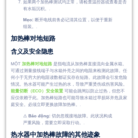
如果两个加热棒测试均正常，请检查温控器或查看是否
有水垢沉积。.
Mẹo:
断开电线前务必记清其位置，以便于重新
组装。.
加热棒对地短路
含义及安全隐患
MỘT
加热棒对地短路
是指电流从加热棒直接流向金属水箱。
可通过测量接线端子与水箱外壳之间的电阻来检测此故障。任
何小于无穷大的电阻读数都证实存在短路。此故障会引发危险
情况。热水器可能产生过热的水，导致严重烫伤或伤害风险。
能量切断（ECO）安全装置
可能会跳闸以防止过热，但您不
应仅依赖于此。加热棒短路也可能导致水箱过早损坏并危及家
庭安全。必须立即更换故障加热棒。.
⚠️
Báo động:
切勿忽视接地故障。此状况构成
严重风险，需要立即采取行动。.
热水器中加热棒故障的其他迹象