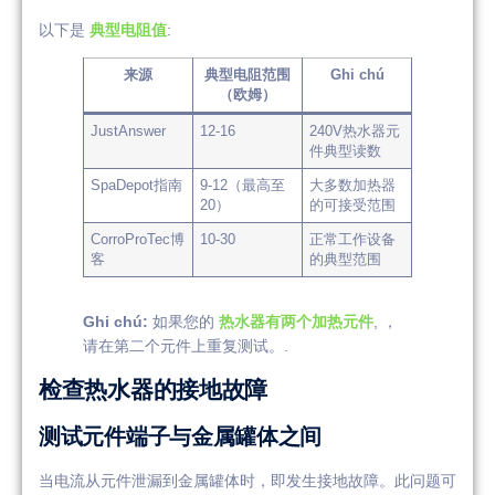
以下是
典型电阻值
:
来源
典型电阻范围
Ghi chú
（欧姆）
JustAnswer
12-16
240V热水器元
件典型读数
SpaDepot指南
9-12（最高至
大多数加热器
20）
的可接受范围
CorroProTec博
10-30
正常工作设备
客
的典型范围
Ghi chú:
如果您的
热水器有两个加热元件
, ，
请在第二个元件上重复测试。.
检查热水器的接地故障
测试元件端子与金属罐体之间
当电流从元件泄漏到金属罐体时，即发生接地故障。此问题可