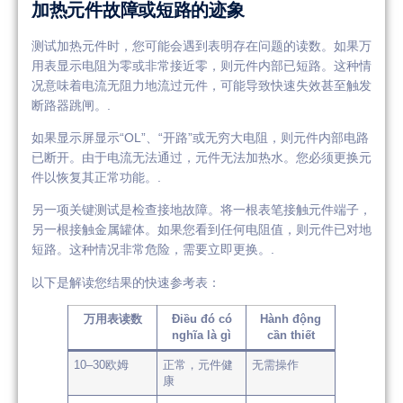
加热元件故障或短路的迹象
测试加热元件时，您可能会遇到表明存在问题的读数。如果万
用表显示电阻为零或非常接近零，则元件内部已短路。这种情
况意味着电流无阻力地流过元件，可能导致快速失效甚至触发
断路器跳闸。.
如果显示屏显示“OL”、“开路”或无穷大电阻，则元件内部电路
已断开。由于电流无法通过，元件无法加热水。您必须更换元
件以恢复其正常功能。.
另一项关键测试是检查接地故障。将一根表笔接触元件端子，
另一根接触金属罐体。如果您看到任何电阻值，则元件已对地
短路。这种情况非常危险，需要立即更换。.
以下是解读您结果的快速参考表：
万用表读数
Điều đó có
Hành động
nghĩa là gì
cần thiết
10–30欧姆
正常，元件健
无需操作
康