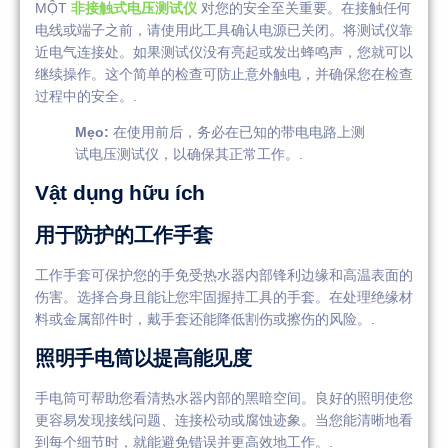
MỘT
非接触式电压测试仪
对您的安全至关重要。在接触任何
电线或端子之前，请使用此工具确认电源已关闭。将测试仪靠
近电气连接处。如果测试仪没有亮起或发出蜂鸣声，您就可以
继续操作。这个简单的检查可防止意外触电，并确保您在检查
过程中的安全。.
Mẹo:
在使用前后，务必在已知的带电电路上测
试电压测试仪，以确保其正常工作。.
Vật dụng hữu ích
用于防护的工作手套
工作手套可保护您的手免受热水器内部锋利边缘和高温表面的
伤害。选择合身且能让您牢固握持工具的手套。在处理绝缘材
料或金属部件时，戴手套还能降低割伤或擦伤的风险。.
照明手电筒以提高能见度
手电筒可帮助您看清热水器内部的黑暗空间。良好的照明使您
更容易发现接线问题、连接松动或腐蚀迹象。当您能清晰地看
到每个细节时，就能避免错误并更高效地工作。.