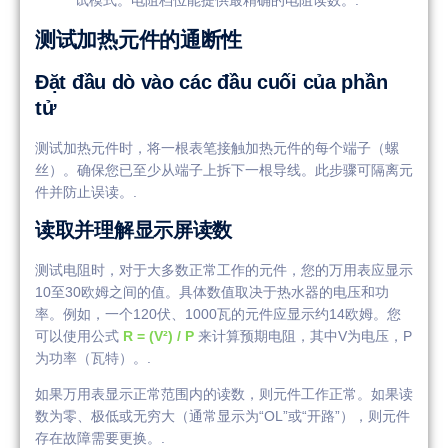
试模式。电阻档位能提供最精确的电阻读数。.
测试加热元件的通断性
Đặt đầu dò vào các đầu cuối của phần
tử
测试加热元件时，将一根表笔接触加热元件的每个端子（螺
丝）。确保您已至少从端子上拆下一根导线。此步骤可隔离元
件并防止误读。.
读取并理解显示屏读数
测试电阻时，对于大多数正常工作的元件，您的万用表应显示
10至30欧姆之间的值。具体数值取决于热水器的电压和功
率。例如，一个120伏、1000瓦的元件应显示约14欧姆。您
可以使用公式
R = (V²) / P
来计算预期电阻，其中V为电压，P
为功率（瓦特）。.
如果万用表显示正常范围内的读数，则元件工作正常。如果读
数为零、极低或无穷大（通常显示为“OL”或“开路”），则元件
存在故障需要更换。.