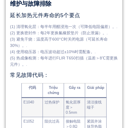
维护与故障排除
延长加热元件寿命的5个要点
(1) 清理氧化层：每半年用醋浸泡一次（可降低电阻偏差）。.
(2) 更换密封件：每2年更换氟橡胶垫片（防止泄漏）。.
(3) 避免干烧：温度高于600°C时关闭电源（可延长寿命
30%）。.
(4) 使用稳压器：电压波动超过±10%时需配备。.
(5) 热成像检测：每年进行FLIR T650扫描（温差＞8℃需更换
元件）。.
常见故障代码：
代码
Triệu
Gây ra
Giải pháp
chứng
E1040
过热保护
氧化层厚
清洁接线
度＞
端子
0.5mm
E1052
阻抗过高
接触电阻
紧固并涂
＞0.8Ω
抹导热脂