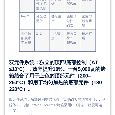
件 + 后
烤
20W/c
部风扇
m²
6–8个
分区双
餐厅生
温度均
紧凑型
元件
产
匀性：
迷你烤
±3℃
箱
单个顶
1–2
小型厨
表面负
技术扩
部或水
房
荷：
展：
平布局
15W/c
m²
双元件系统：独立的顶部/底部控制（ΔT
≤10℃），效率提升18%。一台5,000瓦的烤
箱结合了用于上色的顶部元件（200–
250°C）和用于均匀加热的底部元件（180–
220°C）。
四元件系统：后部风扇增强气流，实现±3℃的均匀性（0.5m³
腔体）。例如：Wolf Gourmet烤箱采用PID算法，精度可达
±1℃。.