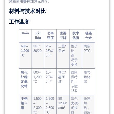
烤箱使用哪种加热元件？.
材料与技术对比
工作温度
Kiểu
Vật
功率
主要
技术
镍铬
liệu
密度
品牌
优势
合金
600–
NiCr
20–
三星/
性价
陶瓷
1,000
80/20
25W/
美诺
比
PTC
°C
cm²
高，
易于
更换
氧化
800–
15–
博世/
自限
燃气
钇稳
1,200
20W/
惠而
温特
燃烧
定氧
°C
cm²
浦
性，
器
化锆
节能
18%
不锈
1,500
1,500
80–
沃尔
快速
钢 +
–
–
120W
夫/路
加
铜
2,300
2,300
/cm²
虎揽
热，
°C
°C
胜
适用