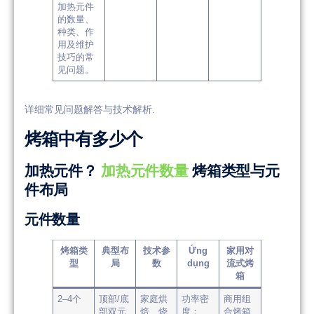
加热元件
的数量、
种类、作
用及维护
技巧的常
见问题。
详细常见问题解答与技术解析.
烤箱中有多少个
加热元件？
加热元件数量
烤箱类型与元
件布局
元件数量
烤箱类
典型布
技术参
Ứng
家用对
型
局
数
dụng
流式烤
箱
2–4个
顶部/底
家庭烘
功率密
商用组
部双元
焙、烧
度：
合烤箱