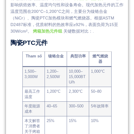
影响烘焙效率、温度均匀性和设备寿命。现代加热元件的工作
温度范围在200°C–1,200°C之间，主要分为镍铬合金
（NiCr）、陶瓷PTC加热模块和燃气燃烧器。根据ASTM
D2487标准，优质材料的热效率应≥92%，表面负荷为15至
30W/cm²。
烤箱加热元件组
关键数据对比：.
陶瓷PTC元件
Tham số
镍铬合金
典型功率
燃气燃烧
器
1,500–
1,200–
10,000–
1,000°C
3,000W
2,500W
15,000BT
U/h
最高工作
1,200°C
2,300°C
50–80
温度
年度能源
40–65
300–500
5年故障率
成本
本文解答
25%
15%
10%
了消费者
关于烤箱