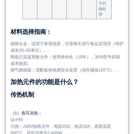
于灼
烧处
理
材料选择指南：
镍铬合金：适用于家用场景，但需每年进行氧化层清理（维护
成本20–50单位）。.
陶瓷正温度系数元件：使用寿命长（10年），30%型号前期
成本较高。.
燃气燃烧器：需配备热电偶安全装置（动作阈值165°C）。.
加热元件的功能是什么？
传热机制
（1）焦耳加热：
Q=I²Rt
示例：240V镍铬元件，电阻25Ω，电流10A，表面温度
500°C，对应功率为2,400W。.