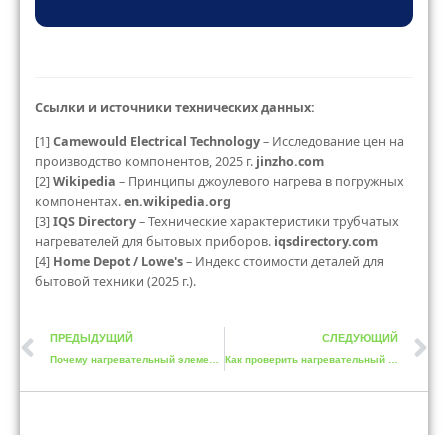
Ссылки и источники технических данных:
[1]
Camewould Electrical Technology
– Исследование цен на
производство компонентов, 2025 г.
jinzho.com
[2]
Wikipedia
– Принципы джоулевого нагрева в погружных
компонентах.
en.wikipedia.org
[3]
IQS Directory
– Технические характеристики трубчатых
нагревателей для бытовых приборов.
iqsdirectory.com
[4]
Home Depot / Lowe's
– Индекс стоимости деталей для
бытовой техники (2025 г.).
ПРЕДЫДУЩИЙ
СЛЕДУЮЩИЙ
Почему нагревательный элемент вашей посудомоечной машины не сушит посуду
Как проверить нагревательный элемент посудомоечной машины с помощью мультиметра
Теги сообщения :