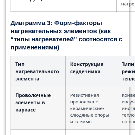
нагре
Диаграмма 3: Форм-факторы
нагревательных элементов (как
“типы нагревателей” соотносятся с
применениями)
Тип
Конструкция
Тип
нагревательного
сердечника
реж
элемента
тепл
Проволочные
Резистивная
Конве
проволока +
излуч
элементы в
керамические/
иног
каркасе
слюдяные опоры
тепло
и клеммы
на оп