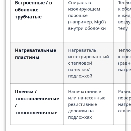
Встроенные / в
Спираль в
Тепло
изолирующем
к обо
оболочке
порошке
к жид
трубчатые
(например, MgO)
возду
внутри оболочки
телу
Нагревательные
Нагреватель,
Тепло
интегрированный
к пов
пластины
с тепловой
(рав
панелью/
нагре
подложкой
Пленки /
Напечатанные
Равн
или нанесенные
пове
толстопленочные
резистивные
нагре
/
дорожки на
откли
тонкопленочные
подложках