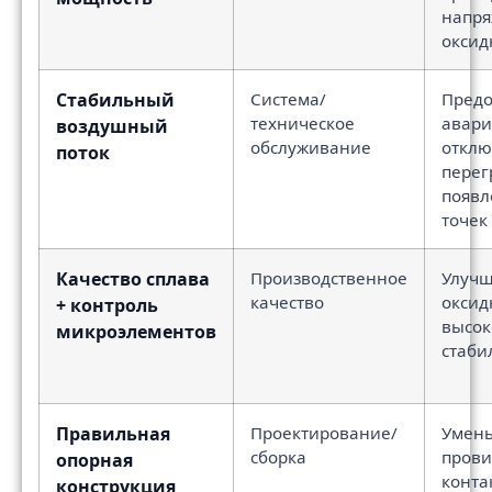
напр
оксид
Стабильный
Система/
Пред
техническое
авар
воздушный
обслуживание
отклю
поток
перег
появл
точек
Качество сплава
Производственное
Улучш
качество
оксид
+ контроль
высок
микроэлементов
стаби
Правильная
Проектирование/
Умен
сборка
прови
опорная
конта
конструкция