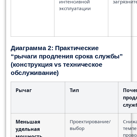
интенсивной
загрязнит
эксплуатации
Диаграмма 2: Практические
“рычаги продления срока службы”
(конструкция vs техническое
обслуживание)
Рычаг
Тип
Поче
прод
служ
Меньшая
Проектирование/
Снижа
выбор
темпе
удельная
прово
мощность