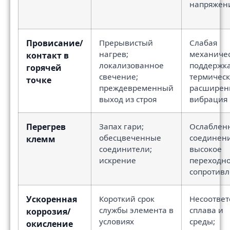
напряжен
Провисание/
Прерывистый
Слабая
нагрев;
механиче
контакт в
локализованное
поддержка
горячей
свечение;
термичес
точке
преждевременный
расширен
выход из строя
вибрация
Перегрев
Запах гари;
Ослаблен
обесцвеченные
соединени
клемм
соединители;
высокое
искрение
переходн
сопротив
Ускоренная
Короткий срок
Несоответ
службы элемента в
сплава и
коррозия/
условиях
среды;
окисление