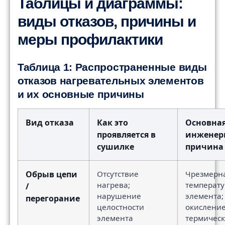
Таблицы и диаграммы:
виды отказов, причины и
меры профилактики
Таблица 1: Распространенные виды
отказов нагревательных элементов
и их основные причины
Вид отказа
Как это
Основна
проявляется в
инженер
сушилке
причина
Обрыв цепи
Отсутствие
Чрезмерн
нагрева;
температу
/
нарушение
элемента;
перегорание
целостности
окисление
элемента
термичес